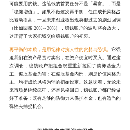
可能要用的钱。这笔钱的首要任务不是「暴富」，而是
「稳健增值」。如果不做这次
再平衡
，任由成长风格占
比被动提高，一旦未来创业板出现类似过去的剧烈回调
（比如回撤 20%～30%），稳钱账户的波动将会放大，
这违背了大家把钱交给稳钱账户的初衷。
再平衡
的本质，是用纪律对抗人性的贪婪与恐惧。
它强
迫我们在资产昂贵时卖出，在资产便宜时买入。通过这
次调仓，稳钱账户把组合权重重新拉回了
债券基金
为
主、偏股基金为辅；在偏股基金内部，则是价值风格为
主、均衡成长风格为辅的初始设定。这意味着，无论未
来市场是继续疯狂，还是风格回归，稳钱账户都已经做
好了准备：既有足够的防御力来保护本金，也有适当的
弹性去捕捉机会。