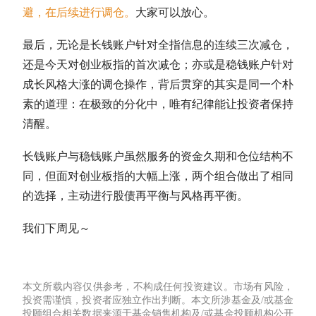
避，在后续进行调仓。
大家可以放心。
最后，无论是长钱账户针对
全指信息
的连续三次减仓，
还是今天对
创业板指
的首次减仓；亦或是稳钱账户针对
成长风格大涨的调仓操作，背后贯穿的其实是同一个朴
素的道理：在极致的分化中，唯有纪律能让投资者保持
清醒。
长钱账户与稳钱账户虽然服务的资金久期和
仓位
结构不
同，但面对
创业板指
的大幅上涨，两个组合做出了相同
的选择，主动进行股债
再平衡
与风格
再平衡
。
我们下周见～
本文所载内容仅供参考，不构成任何投资建议。市场有风险，
投资需谨慎，投资者应独立作出判断。本文所涉基金及/或基金
投顾组合相关数据来源于基金销售机构及/或基金投顾机构公开