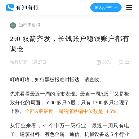
在 App 中打开
打开
知行黑板报
首页
290 双箭齐发，长钱账户稳钱账户都有
调仓
有知
6871
22
知行研究 ·
5月27日
有行
叮咚叮咚，知行黑板报准时抵达，请查收。
温度计
先来看看最近一周的股市表现。最近一周
A股
又是极
致分化的局面，5500 多只
A股
，只有 1300 多只出现了
加入我们
上涨。
全部
A股
最近一周的涨跌幅中位数是 -4.6%。
从行业来看，31 个申万一级行业，最近一周只有电
子、建筑材料、有色金属、通信、机械设备这 5 个行业