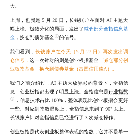
大。
上周，也就是 5 月 20 日，长钱账户在面对 AI 主题大
幅上涨、极致分化的局面，发出了
减仓部分全指信息基
金
，换仓到
债券基金
的信号。
我们看到，
长钱账户在今天（5 月 27 日）再次发出调
仓信号，
这一次针对的则是
创业板指
基金：
减仓部分
创
业板指
基金，换仓到
债券基金
（富国信用债A）。
我们之前介绍过，AI 主题大放异彩的背景下，
全指信
息
、
创业板指
都出现了明显上涨。
全指信息
是
行业指数
，信息技术占比 100%，整体表现比
创业板指
会更好
一些。对应到指数温度上，
全指信息
来到了 90° 以上。
长钱账户针对
全指信息
已经进行了 3 次减仓操作。
创业板指
是代表创业板整体表现的指数，它并不是单一