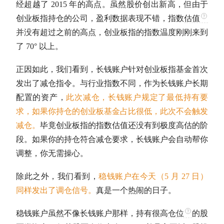
经超越了 2015 年的高点。虽然股价创出新高，但由于
创业板指
持仓的公司，盈利数据表现不错，指数
估值
并没有超过之前的高点，
创业板指
的指数温度刚刚来到
了 70° 以上。
正因如此，我们看到，长钱账户针对
创业板指
基金首次
发出了减仓指令。与
行业指数
不同，作为长钱账户长期
配置的资产，
此次减仓，长钱账户规定了最低持有要
求，如果你持仓的创业板基金占比很低，此次不会触发
减仓。
毕竟
创业板指
的指数
估值
还没有到极度高估的阶
段。如果你的持仓符合减仓要求，长钱账户会自动帮你
调整，你无需操心。
除此之外，我们看到，
稳钱账户在今天（5 月 27 日）
同样发出了调仓信号。
真是一个热闹的日子。
稳钱账户虽然不像长钱账户那样，持有很高
仓位
的股