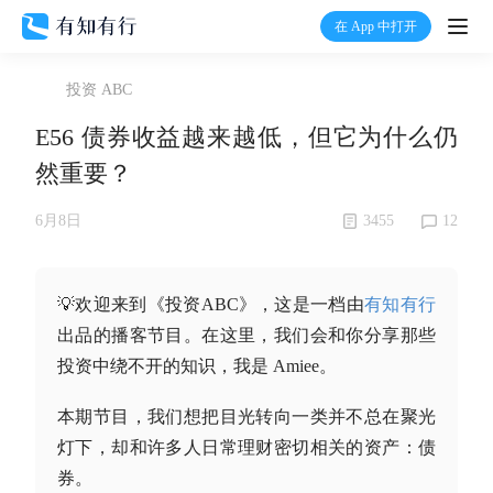
在 App 中打开
打开
投资 ABC
首页
E56 债券收益越来越低，但它为什么仍
然重要？
有知
3455
12
6月8日
有行
💡欢迎来到《投资ABC》，这是一档由
有知有行
温度计
出品的播客节目。在这里，我们会和你分享那些
投资中绕不开的知识，我是 Amiee。
加入我们
本期节目，我们想把目光转向一类并不总在聚光
灯下，却和许多人日常理财密切相关的资产：债
券。