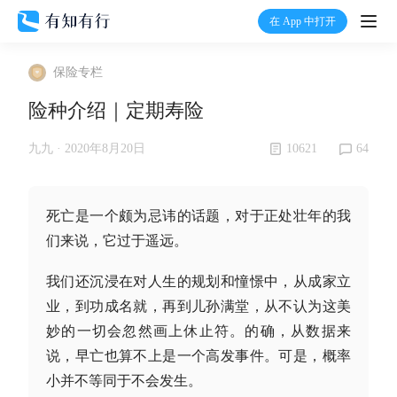
在 App 中打开
打开
保险专栏
首页
险种介绍｜定期寿险
有知
10621
64
九九 ·
2020年8月20日
有行
死亡是一个颇为忌讳的话题，对于正处壮年的我
们来说，它过于遥远。
温度计
我们还沉浸在对人生的规划和憧憬中，从成家立
加入我们
业，到功成名就，再到儿孙满堂，从不认为这美
妙的一切会忽然画上休止符。的确，从数据来
说，早亡也算不上是一个高发事件。可是，概率
小并不等同于不会发生。