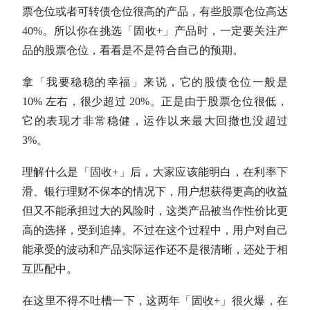
票
仓位
或者可转债
仓位
很高的产品，有些股票
仓位
高达
40%。所以你在挑选「
固收
+」产品时，一定要关注产
品的股票
仓位
，看看是不是符合自己的预期。
拿「我要稳稳的幸福」来说，它的股债
仓位
一般是
10% 左右，很少超过 20%。正是由于股票
仓位
很低，
它的表现才非常稳健，运作以来
最大回撤
也没超过
3%。
理解什么是「
固收
+」后，大家应该能明白，在利率下
滑、银行理财不保本的情况下，用户想获得更高的收益
但又不能承担过大的风险时，这类产品被当作性价比更
高的选择，受到追捧。不过在这个过程中，用户对自己
能承受的波动和产品实际运作还不是很清晰，还处于相
互匹配中。
在这里不得不吐槽一下，这两年「
固收
+」很火爆，在