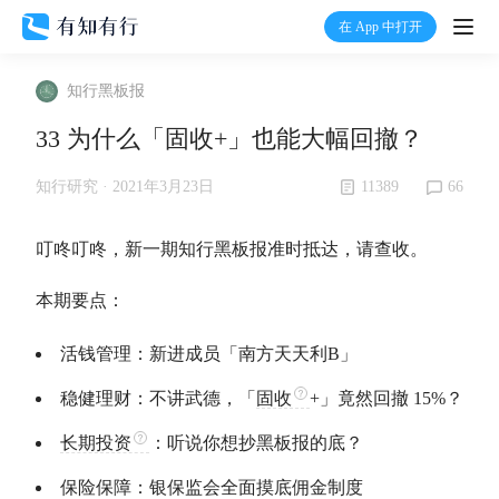
在 App 中打开
打开
知行黑板报
首页
33 为什么「固收+」也能大幅回撤？
有知
11389
66
知行研究 ·
2021年3月23日
有行
叮咚叮咚，新一期知行黑板报准时抵达，请查收。
本期要点：
温度计
活钱管理：新进成员「南方天天利B」
加入我们
稳健理财：不讲武德，「
固收
+」竟然回撤 15%？
长期投资
：听说你想抄黑板报的底？
保险保障：银保监会全面摸底佣金制度