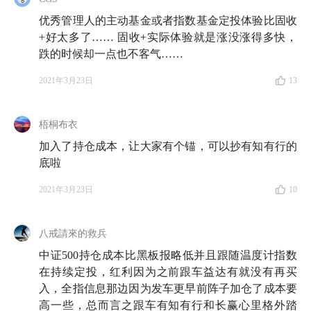
优秀管理人的主动基金或者指数基金定投体验比固收
+好太多了…… 固收+实际体验就是涨没涨得多快，
跌的时候却一点也不客气……
2021年3月23日
13
梧桐布衣
加入了持仓成本，让大家有个锚，可以抄有知有行的
底啦
2021年3月23日
10
八戒請來的救兵
中证500持仓成本比黑板报略低并且跟随温度计指数
在持续定投，红利因为之前跟车益达有就没有再买
入，全指信息那边因为发车更早前阵子加仓了成本要
高一些，总而言之跟车有知有行和长赢心里格外踏