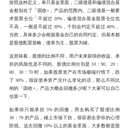
按照这种定义，单只基金里面，二级
债基
和偏债混合基
金都划在了「
固收
+」产品的范围内。二级
债基
一般要
求股票
仓位
不超过 20%，偏债混合基金股票
仓位
也
不高，一般是不超过 30%，个别会约定不超过 40%，
当然，具体多少会根据基金自己的合同约定。但基本都
是股债配置策略，债券为主，股票为辅。
这意味着，股债的比例不同，用户未来获得的收益、承
担的风险也是不同的。股债比例分别是 10：90、20：
80、30：70 时，如果股票资产在市场极端行情下，跌
了 30%，假设债券资产没什么变化的话，那么不同比
例的「
固收
+」产品大概会回撤多少呢？大家可以自己
估算一下。
如果你只能承担 5% 的回撤，而去购买了股债比例
30：70 的产品，碰上市场下跌，很容易击穿你的心理
防线。这次回撤 10% 以上的基金里面，大多数都是股