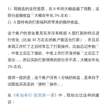
1）我挑选的这些股票，在 8 年间大幅超越了指数，这
部分
超额收益
大概在年化 5% 左右；
2）A 股特有的打新福利所带来的额外收益。
这个账户的资金量其实并没有根据 A 股打新的特点进
行优化（比如 30 万左右的账户最适合打新），并且后
来我工作忙了之后经常忘了打新操作。比如忘记
申购
、中签之后忘了缴款、中签上市打开
涨停板
之后忘了
卖出……所以实际打新增厚的部分并不高，大概在年化
2% 左右。
值得一提的是，这个账户没有 1 分钱的收益，是来自于
试图低买高卖的「
择时
操作」。
在《
有知有行·投资第一课
》中，我给出过这样的建
议：