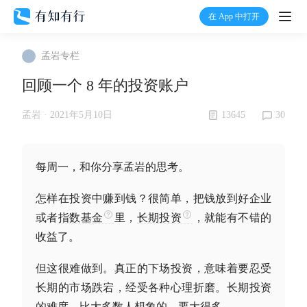
在 App 中打开
打开
孟岩专栏
首页
回顾一个 8 年的投资账户
有知
13645
30
孟岩 ·
2021年5月10日
有行
每周一，和你分享孟岩的思考。
温度计
怎样在投资中赚到钱？很简单，把钱放到好企业
或者
指数基金
里，
长期投资
，就能有不错的
加入我们
收益了。
但这很难做到。真正的下场投资，意味着要忍受
长期的市场跌宕，经受各种心理折磨。
长期投资
的难度，比大多数人想象的，要大得多。