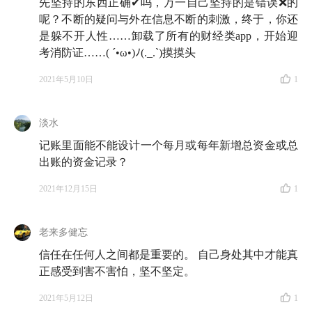
先坚持的东西正确✔吗，万一自己坚持的是错误❌的
呢？不断的疑问与外在信息不断的刺激，终于，你还
是躲不开人性……卸载了所有的财经类app，开始迎
考消防证……( ´•ω•)ﾉ(._.`)摸摸头
2021年5月10日
1
淡水
记账里面能不能设计一个每月或每年新增总资金或总
出账的资金记录？
2021年12月15日
1
老来多健忘
信任在任何人之间都是重要的。 自己身处其中才能真
正感受到害不害怕，坚不坚定。
2021年5月12日
1