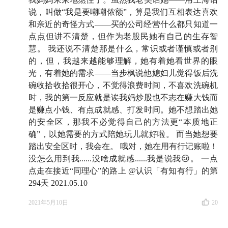
说，叫做“我是要嘲嘲侬额”，算是我们互相表达喜欢
和亲近的奇怪方式——买的公司经营什么都只知道一
点点但讲不清楚，但作为老股民她有自己的生存智
慧。 我还说不清楚那是什么，常识或者谨慎或者别
的，但，我越来越能够理解，她有着她看世界的眼
光，有着她的需求——当步枫说他媳妇儿觉得饭后洗
碗收拾收拾很开心，不觉得浪费时间，不喜欢洗碗机
时，我的第一反应就是诶我妈炒股也不志在赚大钱而
是赚点小钱、有点成就感、打发时间。她不想踏出她
的安全区，那我不必觉得自己的方法更“本质地正
确”，以她需要的方式陪她玩儿就好啦。 而当她想要
踏出安全区时，我会在。 哦对，她在用有行记账啦！
没怎么用到我......没啥成就感......我是说我😢。 一点
点走在接近“同理心”的路上 @认识「有知有行」的第
294天 2021.05.10
2021年5月10日
20