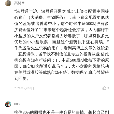
高树🌳
"港股通与沪、深股通开通之后,北上资金配置中国核
心资产（大消费、生物医药） ，南下资金配置更低估
值的蓝筹或者香港中小，这个时候中证500就没有多
少资金偏好了" “未来这个趋势还会持续，因为偏好中
小盘股的大户投资者都跑去炒港股了，哪里有很多更
优质的中小盘股票，而且这个趋势似乎还在持续。”
作为孟岩先生忠实的用户，看到某博主文章的这段后
一直想请教，苦于找不到信任且专业的投资从业 借此
机会想有知有行提问：1，中证500后期收益下滑的原
因，确实如这段话所说吗？ 2，大小盘股的风格轮动
在美股或港股等成熟市场有统计数据吗？ 真心希望得
到回复。
2021年5月10日
3
008
抗住30%的回撤也不是一件容易的事情。想起自己刚