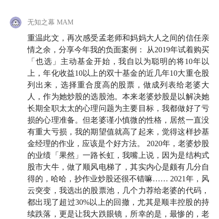
无知之幕 MAM
重温此文，再次感受孟老师和妈妈大人之间的信任亲
情之余，分享今年我的负面案例： 从2019年试着购买
「也选」主动基金开始，我自以为聪明的将10年以
上，年化收益10以上的双十基金的近几年10大重仓股
列出来，选择重合度高的股票，做成列表给老婆大
人，作为她炒股的选股池。本来老婆炒股是以解决她
长期全职太太的心理问题为主要目标，我都做好了亏
损的心理准备。但老婆谨小慎微的性格，居然一直没
有重大亏损，我的期望值就高了起来，觉得这样抄基
金经理的作业，应该是个好方法。 2020年，老婆炒股
的业绩「果然」一路长虹，我嘴上说，因为是结构式
股市大牛，做了顺风电梯了，其实内心是颇有几分自
得的，哈哈，抄作业炒股还很不错嘛…… 2021年，风
云突变，我选出的股票池，几个力荐给老婆的代码，
都出现了超过30%以上的回撤，尤其是顺丰控股的持
续跌落，更是让我大跌眼镜，所幸的是，最惨的，老