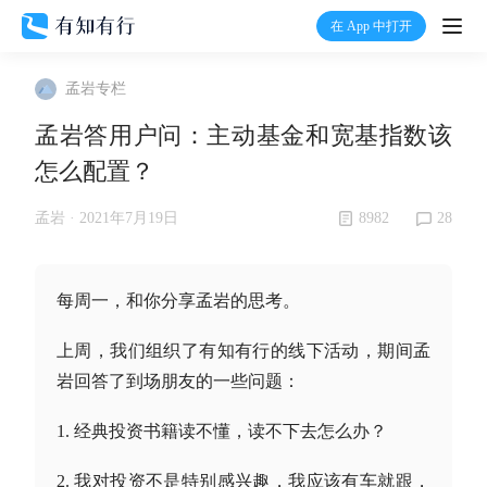
在 App 中打开
打开
孟岩专栏
首页
孟岩答用户问：主动基金和宽基指数该
怎么配置？
有知
8982
28
孟岩 ·
2021年7月19日
有行
每周一，和你分享孟岩的思考。
温度计
上周，我们组织了有知有行的线下活动，期间孟
加入我们
岩回答了到场朋友的一些问题：
1. 经典投资书籍读不懂，读不下去怎么办？
2. 我对投资不是特别感兴趣，我应该有车就跟，