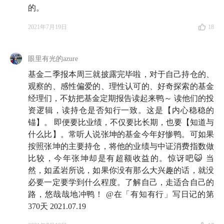
的。
2021年7月19日
18
眼里有光的azure
基金二季报本周三就披露完毕啦，对于自己持仓的、
观察的、感性偏爱的、理性认可的、好奇探索的基金
经理们，不妨把基金定期报告读起来鸭～ 读他们的投
资逻辑，读持仓是否知行一致。这是【内心稳稳的
锚】。 即便要比业绩，不仅要比长期，也要【知道与
什么比】。常听人说张坤的基金今年好惨鸭。可如果
按照张坤的主要持仓，将他的业绩与中证消费指数做
比较，今年张坤却是有超额收益的。惊讶吧😺 当
然，如孟岩所说，如果你没有那么大兴趣的话，就没
必要一定要学到什么程度。了解自己，走适合自己的
路，悠哉哉地冲鸭！ @在「有知有行」写日记的第
370天 2021.07.19