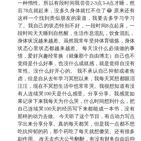
一种惰性。所以有段时间我尝尝2-3点3-4点才睡，然
01:35
30 秒小科普：「财务自由」是什么？也谈钱是
后78点就起来，没多久身体就扛不住了😂 原来还有
谁？
这样一个找到类似朋友的渠道，我要去多学习学习
了。我自己的状态特别不好，一段时间8点起床，一
段时间天天睡到自然醒，生活作息混乱，饮食混乱，
Part 1 财务自由完成时
身体状况越来越差。虽然我常年坚持体育锻炼，身体
状态心里状态都越来越差。 每天没什么必须做的事
03:20
「先退休，后财务自由」纯属巧合
情，爱好兴趣经常换（就像那个自由博主）自己也不
觉得是什么好事，也没什么成就感，就是觉得自没有
04:29
部分提前退休的人表示很后悔，也谈钱有没有为
常性。没什么好开心的。 我不承认自己抑郁或者焦
此后悔过？
虑，但是自从去年学习冥想以来，我每天冥想都眼泪
汪汪，现在不冥想生活中也常常哭。我很想知道有没
10:55
也谈钱财务自由后的一天是怎样的？
有人连续哭100天是什么感受。分享分享。我感觉如
果记录下来我每天为什么哭，什么时间想到什么，把
13:25
幸福小事 1 号：从「研究好好睡觉」中体会到的
自己连续哭100天的经历写下来都能成一本书，没有
自由
那样的动力去做。 今天听了这个节目，有点动力写点
字出来分享分享。真的每天都哭，但是我一点都不想
17:19
数字不是衡量财务自由的唯一标准
吃抗抑郁的药，那个药吃了每天就想傻笑。还有很多
副作用。 改天去也大公号翻翻，有没有财务自由后抑