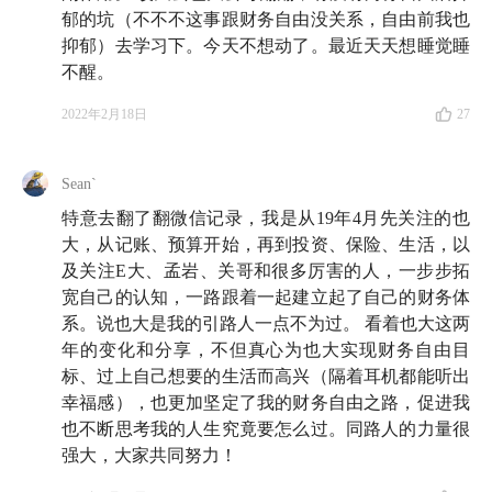
郁的坑（不不不这事跟财务自由没关系，自由前我也
Part 2 实现了财务自由的人都干什么去了？
抑郁）去学习下。今天不想动了。最近天天想睡觉睡
不醒。
21:58
Fat FIRE（收入高开销高）VS Lean FIRE（收入
低开销低）
2022年2月18日
27
22:34
自由不自由，取决于拥有的资源和欲望是否能取
Sean`
得平衡
特意去翻了翻微信记录，我是从19年4月先关注的也
24:45
对一位财务自由实践者的观察：是米粉博主，也
大，从记账、预算开始，再到投资、保险、生活，以
及关注E大、孟岩、关哥和很多厉害的人，一步步拓
是咖啡博主，更是自由博主
宽自己的认知，一路跟着一起建立起了自己的财务体
27:42
系。说也大是我的引路人一点不为过。 看着也大这两
财务自由之后，从「消费心态」转换成「创造心
年的变化和分享，不但真心为也大实现财务自由目
态」
标、过上自己想要的生活而高兴（隔着耳机都能听出
幸福感），也更加坚定了我的财务自由之路，促进我
30:11
幸福小事 2 号：从「用小铁锅煮出的香喷喷大米
也不断思考我的人生究竟要怎么过。同路人的力量很
饭」中体会到的开心
强大，大家共同努力！
31:59
研究完其他财务自由博主犯的错误，也谈钱踌躇