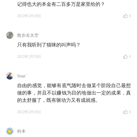
57:25
怎么找到志同道合的队友？来，让我们回到也大
记得也大的本金有二百多万是家里给的？
也太爱情故事的起点 🥰
2022年2月19日
8
58:58
「感情不是分析出来的，请相信自己的感觉」
散步去太空
尾声
只有我听到了猫咪的叫声吗？
2022年2月19日
8
64:36
疫情下的抉择：成为有底气做全办公室唯一居家
办公的人，还是提着名牌包在公司坐班的人？
Sean`
自由的感觉，能够有底气随时去做某个阶段自己最想
名词解释 🔍
做的事，并且不以赚钱为目的地做出一定的成果，真
的太舒服了，既有驱动力又有成就感。
FIRE
：Financially Independant, Retire Early 财务自由，
2022年2月18日
8
提前退休
科本
原声摘录 🎙️