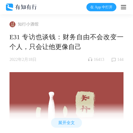
在 App 中打开
打开
知行小酒馆
首页
E31 专访也谈钱：财务自由不会改变一
个人，只会让他更像自己
有知
16413
144
2022年2月18日
有行
温度计
加入我们
展开全文