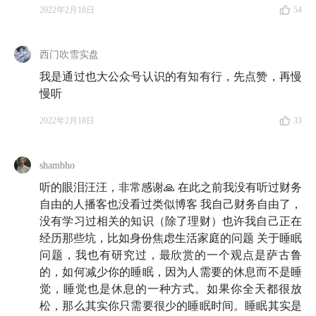
2022年2月18日
54
务自由博主的观察，以及他和也太之间的神仙爱情。
财务自由的生活是什么样的？为什么早退休的生活也会
西门吹雪实盘
令人后悔？实现
财务自由的路上最容易出错的地方是哪
我是通过也大公众号认识的有知有行，先点赞，再慢
里？如何规避？欲知以上问题的答案，欢迎来收听。
慢听
2022年2月18日
33
嘉宾介绍 🎷
shambho
也谈钱
：财务自由践行者，公众号「也谈钱」主理人，
听的眼泪汪汪，非常感谢🙏 在此之前我没有听过财务
著有《工薪族财务自由说明书》。目前定居德国。
自由的人播客也没看过类似博客 我自己财务自由了，
没有学习过相关的知识（除了理财）也许我自己正在
经历那些坑，比如身份焦虑生活家庭的问题 关于睡眠
收听提示 🌟
问题，我也有研究过，最欣赏的一个观点是萨古鲁
的，如何减少你的睡眠，因为人需要的休息而不是睡
觉，睡觉也是休息的一种方式。如果你全天都很放
引子
松，那么其实你只需要很少的睡眠时间。睡眠其实是