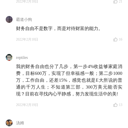
2022年2月18日
21
满志，但......
霸道小狗
36:07
财务自由实践者遭遇的问题几乎都不是财务问题
财务自由不是数字，而是对待财富的能力。
38:58
幸福小事 3 号：从「读者报喜」中体会到的快乐
2022年2月18日
16
Part 3 财务自由路上的拦路虎
reptiles
我的财务自由也分了几步，第一步4%收益够家庭消
41:56
买房和财务自由冲突吗？
费，目标600万，实现了但幸福感一般；第二步1000
46:17
万，工作自由，还差15%，感觉也就是E大所说的普
到了时间自由、地点自由的临界点，买房的选择
通的千万人生；不知道第三部，300万美元能否实
会变得更多
现？目前在寻找内心平静感，努力发现生活中的美!
49:40
财务自由和买房可以彼此成就
2022年2月19日
13
52:03
也谈钱最先是如何争取到也太和父母的支持的？
汤姆