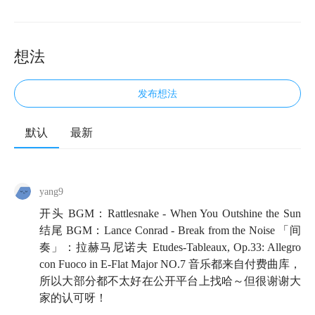
想法
发布想法
默认
最新
🍲 欢迎来到知行小酒馆，我们关注投资，更关注怎样
更好地生活。
yang9
今天的嘉宾「也谈钱」和小酒馆的渊源可以追溯到小酒
开头 BGM：Rattlesnake - When You Outshine the Sun
馆还是文字专栏的时候。那一次，我们和尚未实现财务
结尾 BGM：Lance Conrad - Break from the Noise 「间
自由目标的他，聊了聊
如何着手制定财务自由计划
。没
奏」：拉赫马尼诺夫 Etudes-Tableaux, Op.33: Allegro
想到，再次邀请也大来小酒馆时，他的财务目标都已经
con Fuoco in E-Flat Major NO.7 音乐都来自付费曲库，
实现了。🎉
所以大部分都不太好在公开平台上找哈～但很谢谢大
家的认可呀！
我们从也大现在的生活状态聊起，一路聊到他对其他财