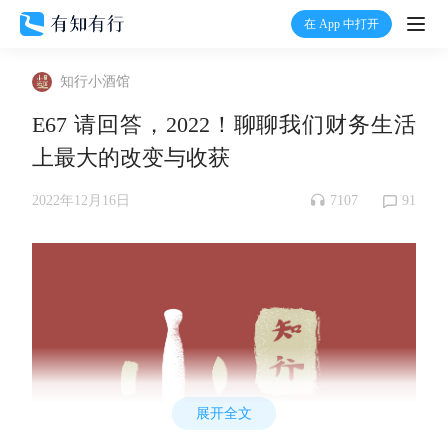
在 App 中打开
打开
知行小酒馆
首页
E67 请回答，2022！聊聊我们财务生活
上最大的改变与收获
有知
7107
91
2022年12月16日
有行
温度计
加入我们
展开全文