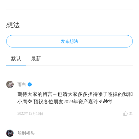
想法
发布想法
默认
最新
欢迎来到知行小酒馆。这是一档由有知有行出品的播客
节目。我们关注投资，更关注怎样更好地生活。
雨白
2022 年，不仅股票市场上的变化应接不暇，连债券、
期待大家的留言～也请大家多多担待嗓子哑掉的我和
银行理财也出现了前所未见的情况。对于我们普通投资
小鹰🦅 预祝各位朋友2023年资产嘉玲🎉🎁🎊
者来说，能平安穿越这一切着实不容易；而如果你还能
2022年12月16日
31
坚持
长期投资
，那就尤其值得给自己好好鼓鼓掌了；
同时，见证了这么多「不可能」，也令当下成为了极好
船到桥头
的复盘时机。