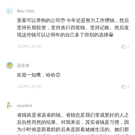
17:46
娄娄在投资上最大的收获：这份对「长钱」的新
Beta Chen
理解，真是令人长舒一口气呀 💡
羡慕可以养狗的公司🥹 今年还是努力工作攒钱，然后
坚持长期投资，坚持执行四笔钱、坚持记账。然后发
21:18
雨白在投资上最大的收获：对投资的认知、敬畏
现这些钱可以让明年的自己多了些别的选择😁
之心和从中体会到的乐趣，全都上了一个台阶
2022年12月16日
5
Part 2 消费观，有没有改变？
花生米
25:06
消费上最大的转变是什么？因为生活方式的改
欢迎一知鹰，哈哈😊
变，这些钱的去处也跟着变了
2022年12月16日
4
29:32
这笔消费不一般！小鹰的美女照相事件、雨白的
魔法搬家事件、娄娄的命中注定养狗事件
straybird
36:15
在省钱这件事上，这是我们今年的终极答卷！
省钱就是省该省的钱。省钱也是我们变成更好的人之
后自然而然的结果。对我来说，其实省钱是习惯，因
36:33
小鹰：「一个人可以走得很快，但一群人能够走
为小时候是跟着奶奶后来是跟着姥姥生活的。她们那