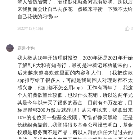
辈人省钱省惯了，潜移默化就会对我有影响。所以后
得更远」（适用于开源，对节流也好用）
来我反而会让自己去多花一点钱来平衡一下我不太给
40:36
自己花钱的习惯orz
雨白：「在省钱上，抓大放小」&「很多时候你
控制不了自己花钱，不是你的消费习惯有问题，而是你
2022年12月16日
3
的生活状态出现了问题」
44:17
霸道小狗
娄娄：「省钱是内心开始改变附带的结果，它不
可以被作为目标」
我大概从18年开始理财投资，2020年还是2021年开始
了解到E大和有知有行，最初是冲着记账功能来的，
47:03
年度消费小结：
拥有更多的体验而非物品、追求
后来越来越喜欢这里面的内容和人们。（我把这款
app推荐给了很多人，可能是我周围人对理财都不太
更多的创造而非消费
感兴趣，他们都不怎么用app） 工作有两年了，我这
尾声
个人消费欲望比较低，也没什么花销，所以这两年尤
其是今年以来买了很多的基金，目前有35万左右，目
48:42
2022 年，这些节目给编辑部的财务生活带来了
标是攒够200万然后就辞职！从去年以来，我拿出来
10%的仓位买一些基金投顾，可惜都像买黑箱，还是
不小的改变
：
长线组合靠谱…我觉得很多基金公司没想明白，基金
投顾是服务而不是产品，所以人群的信任大过过去的
📻 它让我们第一次坐下来，和爸爸聊了聊他们
是如何