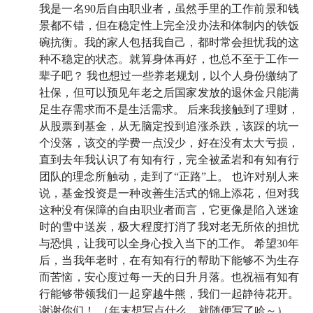
我是一名90后自由职业者，虽然手里的工作前景和钱
所以，今天这期播客，我们编辑部决定在年尾这个特别
景都不错，但在稳定性上完全没办法和体制内的铁饭
的时点，对今年的财务生活好好地做一次回顾。当然，
碗抗衡。我的家人包括我自己，都时常会担忧我的这
种不稳定的状态。就算身体再好，也总不至于工作一
我们也非常期待你也能加入我们的讨论当中，在评论区
辈子吧？ 我也想过一些养老规划，以个人身份缴纳了
里留言，分享你的思考和感受。
社保，但可以预见年老之后国家发放的退休金只能满
足生存需求而不是生活需求。 后来我接触到了理财，
对了，播客里面虽然没有专门提及，但我们今年在投资
从股票到基金，从无脑定投到追涨杀跌，该踩的坑一
上还有个共同的大变化！那就是持仓都新增了「
长钱账
个没落，该交的学费一点没少，好在没有太大亏损，
户
」。欢迎
点击蓝字
了解和体验这款让我们非常骄傲的
直到去年我认识了有知有行，完全被孟岩和有知有行
产品。
团队的理念所触动，走到了“正路”上。 也许对别人来
说，基金投资是一种改善生活式的锦上添花，但对我
我们下周见。
这种没有保障的自由职业者而言，它更像是陷入迷途
时的雪中送炭，极大程度打消了我对老无所依的担忧
与恐惧，让我可以全身心投入当下的工作。 希望30年
🎧 收听地图
后，当我年老时，在有知有行的帮助下能够不为生存
而苦恼，安心度过每一天的日升月落。也祝福有知有
引子
行能够带领我们一起穿越牛熊，我们一起静待花开。
谢谢你们！ （年末想写点什么，就随便写了哈～）