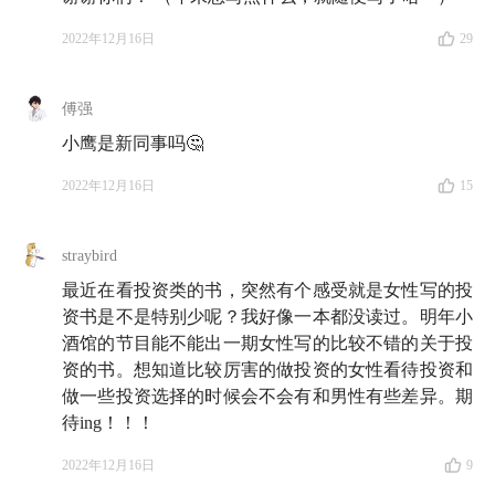
01:07
用一个关键词来形容自己这一年的财务生活，会
是什么？这是我们的回答，也期待听到你的
2022年12月16日
29
Part 1 投资观，有没有受到冲击？
傅强
05:26
今年市场大幅波动了好几回，但想起来的、印象
小鹰是新同事吗🤔
最深的还得是春天那一回（更不可思议的是，当时的恐
2022年12月16日
15
惧已变得不真切了）
10:34
一个选题的「难产」实录：不用我们代劳，今年
straybird
的市场亲自演示了「为什么 12% 是个不错的
年化收益
最近在看投资类的书，突然有个感受就是女性写的投
率
」
资书是不是特别少呢？我好像一本都没读过。明年小
酒馆的节目能不能出一期女性写的比较不错的关于投
12:21
关于今年的投资，我们三人都有各自的主题曲：
资的书。想知道比较厉害的做投资的女性看待投资和
做一些投资选择的时候会不会有和男性有些差异。期
娄娄配足保险、小鹰接受现实、雨白把活钱留得够够的
待ing！！！
16:12
小鹰在投资上最大的收获：钱少可以避坑！但那
2022年12月16日
9
只是暂时