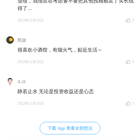
业绩，我现在在考虑要不要把其他投顾都卖了买长线
赚钱、如何投资、如何为了改善财务状况而奔忙半生的
得了…
——
2022年12月19日
3
E44 说真的，你搞懂过你爸是怎么赚钱的吗？
📻 它提醒我们把目光更多地投向
「创造」而非「消
凯旋
费」
——
很喜欢小酒馆，有烟火气，贴近生活～
2022年12月18日
3
E52 与少楠聊《倦怠社会》:这个社会让我们过度积
极，留白是自处之道
iLiJi
📻 它帮我们厘清了在不确定性增加的当下，应该如何
静若止水 无论是投资收益还是心态
思考「
提前还贷
」这个话题——
2022年12月16日
3
E53 对话起朱楼宴宾客：提前还贷是最好的理财方式？
这不仅是经济账，更是情绪账
下载 App 查看全部想法
📻 它带我们看到了在生活上快速试错、在攒钱上踏实