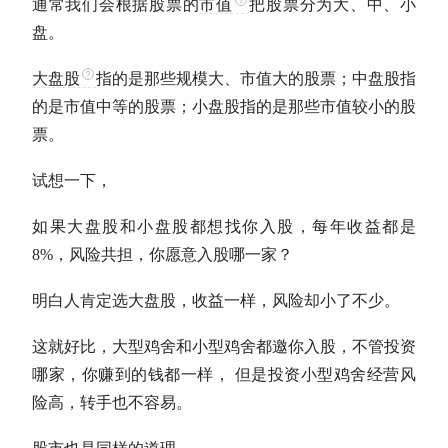
通常我们会根据股票的
市值
把股票分为大、中、小
盘。
大盘股
指的是那些规模大、
市值
大的股票；中盘股指
的是
市值
中等的股票；小盘股指的是那些
市值
较小的股
票。
试想一下，
如果
大盘股
和小盘股都想找你入股，每年收益都是
8%，风险共担，你愿意入股哪一家？
明白人肯定选
大盘股
，收益一样，风险却小了不少。
这就好比，大型鸡舍和小型鸡舍都邀你入股，不管投资
哪家，你赚到的钱都一样， 但是投资小型鸡舍经营风
险高，转手也不容易。