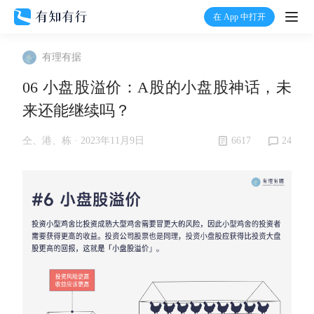
在 App 中打开
打开
有理有据
首页
06 小盘股溢价：A股的小盘股神话，未
来还能继续吗？
有知
6617
24
仝、港、栋 ·
2023年11月9日
有行
温度计
加入我们