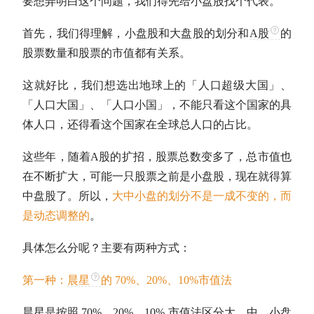
要想弄明白这个问题，我们得先给小盘股找个代表。
首先，我们得理解，小盘股和
大盘股
的划分和
A股
的
股票数量和股票的
市值
都有关系。
这就好比，我们想选出地球上的「人口超级大国」、
「人口大国」、「人口小国」，不能只看这个国家的具
体人口，还得看这个国家在全球总人口的占比。
这些年，随着
A股
的扩招，股票总数变多了，总
市值
也
在不断扩大，可能一只股票之前是小盘股，现在就得算
中盘股了。所以，
大中小盘的划分不是一成不变的，而
是动态调整的
。
具体怎么分呢？主要有两种方式：
第一种：
晨星
的 70%、20%、10%
市值
法
晨星
是按照 70%、20%、10%
市值
法区分大、中、小盘