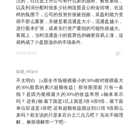
注的，往往是上市公司有什么新的题材、被谁重组，
以及利润分配时按多少比例送股及公积金转增。在这
样的氛围下，公司的投资价值被扭曲，其盈利能力变
得不那么重要，关键是看流通盘大小，流通盘越小，
进行股本扩张，或者实行资产重组的可能性就越大。
客观上，当时流通盘小的股票也的确更容易上涨，这
就构成了小盘股溢价的市场条件。
2024年3月2日
1
如烟_66Qzxl
不太明白 ［a股全市场规模最小的30%相对规模最大
的30%股票的累计超额收益］那张图里面 只有一条
线？是因为规模最大的30%的收益率用 x轴来表示
吗？ 还有y轴 最下面是1亿上面是3倍 6倍9倍，最下面
单位应该是1倍吧 还有超额收益能达到12倍 9倍那么
多吗？前文说的只是多百分之三点几吧？ 实在不能理
解， 麻烦请解答一下吧~