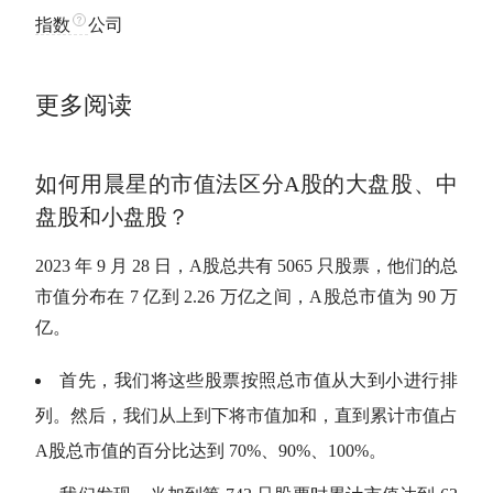
指数
公司
更多阅读
如何用
晨星
的
市值
法区分
A股
的
大盘股
、中
盘股和小盘股？
2023 年 9 月 28 日，
A股
总共有 5065 只股票，他们的总
市值
分布在 7 亿到 2.26 万亿之间，
A股
总
市值
为 90 万
亿。
首先，我们将这些股票按照总
市值
从大到小进行排
列。然后，我们从上到下将
市值
加和，直到累计
市值
占
A股
总
市值
的百分比达到 70%、90%、100%。