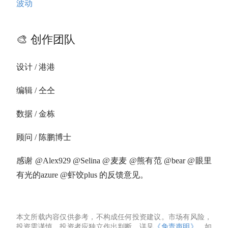
波动
🎨 创作团队
设计 / 港港
编辑 / 仝仝
数据 / 金栋
顾问 / 陈鹏博士
感谢 @Alex929 @Selina @麦麦 @熊有范 @bear @眼里
有光的azure @虾饺plus 的反馈意见。
本文所载内容仅供参考，不构成任何投资建议。市场有风险，
投资需谨慎，投资者应独立作出判断。详见
《免责声明》
。如