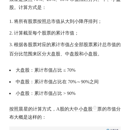
股。计算方式是：
将所有股票按照总
市值
从大到小降序排列；
计算截至每个股票的累计
市值
；
根据各股票对应的累计
市值
占全部股票累计总
市值
的
百分比范围来区分
大盘股
、中盘股和小盘股。
大盘股
：累计
市值
占比 ≤ 70%
中盘股：累计
市值
占比在 70%～90%之间
小盘股：累计
市值
占比 > 90%
按照
晨星
的计算方式，
A股
的大
中小盘股
票的
市值
分
布大概是这样的：