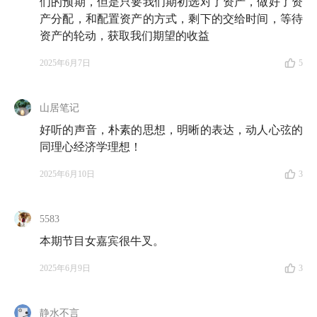
们的预期，但是只要我们期初选对了资产，做好了资
引起巨大震荡的金融危机。这一次危机以美国第二大次
产分配，和配置资产的方式，剩下的交给时间，等待
级房贷公司新世纪金融公司破产事件为「标志」，由房
资产的轮动，获取我们期望的收益
地产市场蔓延到信贷市场，许多大型金融机构进而倒
2025年6月7日
5
闭，最终演变为了全球性金融危机。
12:13
811会改
：2015年8月11日，中国央行宣布调整人
山居笔记
民币对美元汇率中间价报价机制，这一调整使得人民币
好听的声音，朴素的思想，明晰的表达，动人心弦的
兑美元汇率中间价机制进一步市场化，更加真实地反映
同理心经济学理想！
了当期外汇市场的供求关系。
2025年6月10日
3
12:46
中本聪
（Satoshi Nakamoto）：自称日裔美国人。
其名字没有官方汉字写法，有些日本媒体写为中本哲
5583
史。此人是比特币协议及其相关软件 Bitcoin-Qt 的创造
本期节目女嘉宾很牛叉。
者，但真实身份未知。
2025年6月9日
3
31:09
罗斯福新政
：是指1933年富兰克林·罗斯福就任美
国总统后实行的一系列经济政策，核心是三个R：救济
静水不言