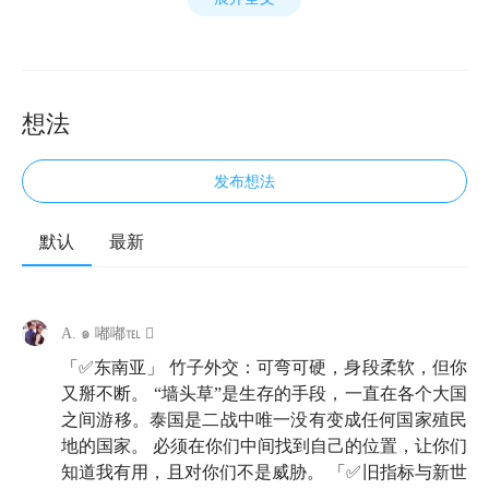
想法
发布想法
默认
最新
🏃‍♀️欢迎来到知行小酒馆，这是一档有知有行出品的播
客节目，我们关注投资，更关注怎样更好地生活。我是
A. ๑ 嘟嘟℡ 
雨白。
「✅东南亚」 竹子外交：可弯可硬，身段柔软，但你
又掰不断。 “墙头草”是生存的手段，一直在各个大国
这期节目，我特别开心地请来了肖小跑老师。她的播客
之间游移。泰国是二战中唯一没有变成任何国家殖民
还有公众号文章，我一直都在追。小跑老师的知识密
地的国家。 必须在你们中间找到自己的位置，让你们
度、行动力和跨国调研的视角，在我看来特别宝贵。在
知道我有用，且对你们不是威胁。 「✅旧指标与新世