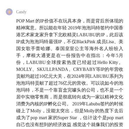
情，聊一聊和大家一起走过的这 200 期。
Candy
关于小酒馆，你有什么好奇的问题？又或者，有些话想
POP Mart 的IP价值不在玩具本身，而是背后所体现的
告诉我们很久了，但一直没机会说。趁着这个机会，都
精神寓意。所以能在年轻 2019年泡泡玛特签约中国香
写下来吧！
港艺术家龙家升拿下北欧精灵LABUBU的IP，此后该
IP成为泡泡玛特最强IP，不仅BlackPink 成员Lisa、美
你的提问或分享，有可能会出现在我们的节目之中。欢
国女歌手蕾哈娜、泰国皇室公主等海外名人纷纷入
迎你扫码参与问卷，
或点击链接
，共创属于我们的纪念
手，摩根大通更是在一份报告中在指出：今年5月
时刻！干杯！
份，LABUBU全球搜索热度已经超过Hello Kitty。
MOLLY、SKULLPANDA、CRYBABY等IP的年营收
贡献均超过10亿元大关，在2024年同LABUBU系列为
泡泡玛特贡献了超过76亿元的营收。可以说如今的泡
泡玛特，不是一个靠盲盒完噱头的公司，也不是一个
居中实物零售商，而是彻底转向成为一家以精神文化
消费为内核的IP孵化公司。 2019年Labubu签约的时候
碰上了Molly，没能太突出，但是Molly的热度下去后
成为了pop mart 家的Super Star ，估计这个是pop mart
自己也没有想到的经济效益 感觉这个就像我们的投资