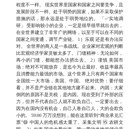
程度不一样。 现实世界里国家和国家之间要竞争，且
跑师曾长期工作和生活在东南亚，目前常驻中国香港，
发展阶段不一样。处于弱势的国家，如果不采取保护
她对这些「
容易被忽略的角色
」有着非常细腻的观察与
措施的话，那永远是处于弱势地位的。 「✅实地调
研」 受影响较小的企业，一定是很早很早就出去的，
共情。
而这些，从更宏观地看，也许恰恰能够帮助我们
在全世界建立了非常广的网络，以至于可以在不同的
理解——作为普通人，作为不总站在聚光灯下的「小角
国家之间变通，调节产业链。 1）乐观 还是有办法应
色」，在这场变化之中，我们还能怎么做判断、做选
对。 全世界的商人是一条战线。企业家对宏观的判断
择，留住主动权。
比宏观经济学家灵敏太多了。 门缝精神：无论如何，
再小的门缝，都能想办法挤出去。 2）谨慎 美国市
这是一期知识密度很高、又充满人情味的节目。节目中
场：绝对不可能放弃，是迄今为止最好、收益率最高
我们也提到了一个小小预告：我们的「投资大师系列」
且消费能力最强的市场。这个世界上只有两个国家有
（暂定名）将作为一个正式专题大概率在 6 月 18 日和
全国统一大市场，美国、中国。 绝对优势：要仔细
看，并不是产业链在其他地方建不起来。 内因：大家
大家见面，这期节目也算是给几位老师施加点压力。我
倒闭的原因不是关税，是内因。现在受到了外部的压
们都很喜欢这期节目，希望你能从中收获一些新的理解
力，但并不代表自己人就不欺负自己。一定要出去，
和视角。
因为在国内没有机会，自己人卷自己人，大的会欺负
小的。 59:00 万万没想到，能在这里听到“商业承兑汇
票”😄 中国人的危机感太重了。采集文明 🆚 农耕文
🍻 本期嘉宾