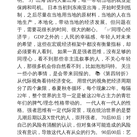
明。 3）出海 国内大量出海，唯一带动当地的就业是
保姆和司机。 日本当初到东南亚出海，开始时受到抵
肖小跑：
开泰银行中国首席经济师、研究中心主任，上
制，之后尽量在当地用当地的原材料，当地的人在当
海交大高金智库研究员，播客：
文理两开花
、
发现叙
地生产，本地化，带动当地的经济发展。但问题在
事
、
墙裂坛
；公众号：
肖小跑
。
于，需要花很长的时间、很大的耐心。 「✅同理心经
济学」 GDP之外的：人民的幸福感、年轻人对未来
的希望，这些在宏观经济框架中都没有衡量指标，却
🪁 时间轴
必须要有人看到。 如果一直是强者思维，没有足够的
同理心，看不到那些非主流叙事的人，不关心年轻
04:02
零八年
次贷危机
，人人讨打的金融毕业生小跑
人，那很多机会你自然看不到，比如泡泡玛特。 关注
准备去泰国海边躺平，却转身成了当地银行的香饽饽？
一些小的事情，是会带来回报的。 📚《第四转折》
从代际视角看待经济变化。 用世代的视角把经济周期
08:56
跑来跑去的小跑老师：从泰国到香港，从银行工
分了四个象限，春夏秋冬循环，每个现象22年。每隔
作到创业，从量化交易到专注新兴市场的宏观研究
22年，整个世界的主导一定是被这22年占主力的青壮
年们的脾气/理念/性格带动的。 一代人有一代人的性
18:05
特朗普一作妖，新兴市场又火起来了？
常年蜗居
格。强者思维有一定代际背景，现在统治世界的是婴
聚光灯之外的小国们，托起了大国博弈的拳击擂台
🥊
儿潮后期以及X世代的人，崇拜强者。 70后80后：对
自己的风险有清醒的认识，但对集体可能造成的风险
22:51
竹子外交：
白天效忠日军，晚上接待美军，令人
没有意识，导致这代人有从众的行为。 90后00后：艺