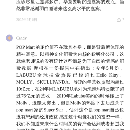
应该尽量让嘉宾多讲。毕竟要听的是嘉宾的观点。当
然非常感谢羽白邀请来这么高水平的嘉宾。
69:17
非主流视角中的获利机会：只做正统研究，只看
主流叙事的人们，已经错过了泡泡玛特，也看不懂
2025年6月6日
7
Labubu
Candy
73:45
以史为镜：三十年前出海的日本商人，是如何应
POP Mart 的IP价值不在玩具本身，而是背后所体现的
对不同文化制度下的本地化危机的？
精神寓意。以精神文化消费为内核的IP孵化公司，这
87:10
就像老师说的没有统计这些愿意为了自己的情感的消
个体的选择：
人一定要先抛掉对安全感的追求，
费数据 摩根在一份报告中在指出：今年5月份，
才能得到安全感
LABUBU全球搜索热度已经超过Hello Kitty。
MOLLY、SKULLPANDA、等IP的年营收贡献均超过
93:47
从同理心经济学出发，用最前沿的技术关注更细
10亿元，在24年同LABUBU系列为泡泡玛特贡献了超
节的角落，试图设计一个更好的社会生活经济框架
过76亿元的营收。 2019年Labubu签约的时候碰上了
Molly，没能太突出，但是Molly的热度下去后成为了
pop mart 家的Super Star ，估计这个是pop mart自己也
✏️ 猜你想看
没有想到的经济效益 感觉这个就像我们的投资一样，
我们不知道未来什么时间买的资产会达到或者超过我
04:55
次贷危机
：指 2007 年在美国爆发并在全球范围内