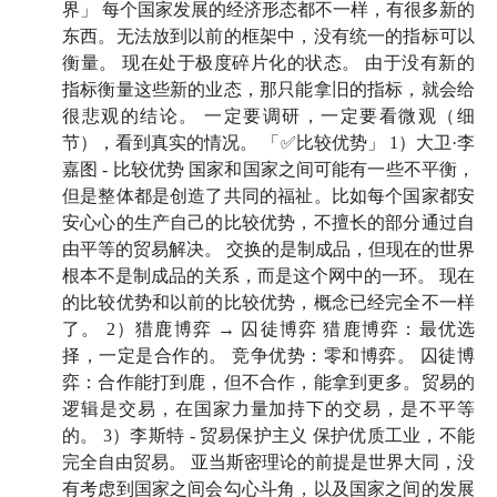
界」 每个国家发展的经济形态都不一样，有很多新的
之前的「投资大师系列」里，我们就已经和跑师一起聊
东西。无法放到以前的框架中，没有统一的指标可以
过
瑞·达利欧
、
吉姆·西蒙斯
，但一直没有请她来聊一聊
衡量。 现在处于极度碎片化的状态。 由于没有新的
她自己，这期终于如愿了。
指标衡量这些新的业态，那只能拿旧的指标，就会给
很悲观的结论。 一定要调研，一定要看微观（细
前段时间，我看到跑师写了一篇文章，讲她带着一批东
节），看到真实的情况。 「✅比较优势」 1）大卫·李
南亚企业家去新疆调研，标题是《
“比较优势已死”的年
嘉图 - 比较优势 国家和国家之间可能有一些不平衡，
代如何和盟友正确共生？
》。
文章里的一个企业家，最
但是整体都是创造了共同的福祉。比如每个国家都安
后问出一句话：“中国还有什么是需要别人的？”我当时
安心心的生产自己的比较优势，不擅长的部分通过自
就被击中了。这让我意识到：我们是不是太习惯站在强
由平等的贸易解决。 交换的是制成品，但现在的世界
根本不是制成品的关系，而是这个网中的一环。 现在
者视角去理解世界，而忽略了那些看起来「没有选择的
的比较优势和以前的比较优势，概念已经完全不一样
人」，TA 们怎么看待局势，又怎么活下去
。
了。 2）猎鹿博弈 → 囚徒博弈 猎鹿博弈：最优选
择，一定是合作的。 竞争优势：零和博弈。 囚徒博
于是我们决定做这样一期节目——
从非主流视角切入，
弈：合作能打到鹿，但不合作，能拿到更多。贸易的
看一看那些不在镁光灯下的角色：边缘的国家、被冲击
逻辑是交易，在国家力量加持下的交易，是不平等
的产业、以及正在被动应对世界巨变的个体。他们也许
的。 3）李斯特 - 贸易保护主义 保护优质工业，不能
不是中心玩家，但这些人的选择与策略，有时甚至悄悄
完全自由贸易。 亚当斯密理论的前提是世界大同，没
改变了格局的走向。
有考虑到国家之间会勾心斗角，以及国家之间的发展