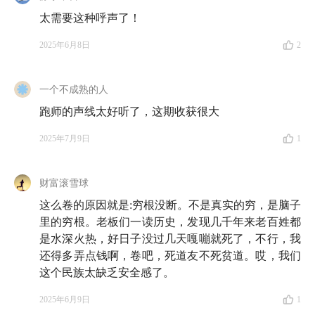
（Relief）、复兴（Recovery）和改革（Reform），因
太需要这种呼声了！
此亦称三R新政。“新政”于1933年-1938年实行，“救济”
针对穷人与失业者，“复兴”是将经济恢复到正常水准，
2025年6月8日
2
“改革”针对金融系统，预防再次发生大萧条。
一个不成熟的人
相关节目
跑师的声线太好听了，这期收获很大
E164 吉姆·西蒙斯：征服市场的人
2025年7月9日
1
E150 瑞·达利欧的A面与B面
财富滚雪球
E23 海外投资:中国已经是新兴市场了，其它新兴市场
这么卷的原因就是:穷根没断。不是真实的穷，是脑子
还有必要投吗?
里的穷根。老板们一读历史，发现几千年来老百姓都
是水深火热，好日子没过几天嘎嘣就死了，不行，我
🥂
还得多弄点钱啊，卷吧，死道友不死贫道。哎，我们
这个民族太缺乏安全感了。
在诸位听友的支持下，知行小酒馆马上就要做到 200 期
啦，我们准备制作一期特别节目，怀着轻松愉悦的心
2025年6月9日
1