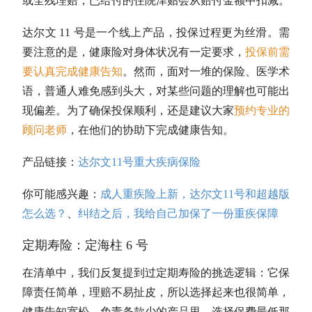
或全残理赔，已给付的住院津贴会从赔付金额中扣减。
达尔文 11 号是一个线上产品，投保过程更为丝滑。需
要注意的是，健康险对身体状况有一定要求，
投保前需
要认真完成健康告知
。然而，面对一堆的保险、医学术
语，普通人难免感到头大，对某些问题的理解也可能出
现偏差。为了确保投保顺利，还是建议大家
预约专业的
顾问老师
，在他们的协助下完成健康告知。
产品链接：
达尔文11号重大疾病保险
你可能感兴趣：
成人重疾险上新，达尔文11号和超越版
怎么选？
、
纠结之后，我给自己加保了一份重疾保障
定期寿险：定海柱 6 号
在清单中，我们反复提到过定期寿险的挑选逻辑：它保
障责任简单，理赔不易扯皮，所以选择起来也很简单，
健康告知宽松、免责条款少的产品里，选择保费最低那