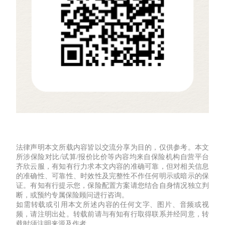
法律声明
本文所载内容皆以交流分享为目的，仅供参考。本文
所涉保险对比/试算/报价比价等内容均来自保险机构自营平台
齐欣云服，有知有行力求本文内容的准确可靠，但对相关信息
的准确性、可靠性、时效性及完整性不作任何明示或暗示的保
证。有知有行提示您，保险配置方案请您结合自身情况独立判
断，或预约专属保险顾问进行咨询。
如需转载或引用本文所述内容的任何文字、图片、音频或视
频，请注明出处。转载前请与有知有行取得联系并经同意，转
载时须注明来源及作者。