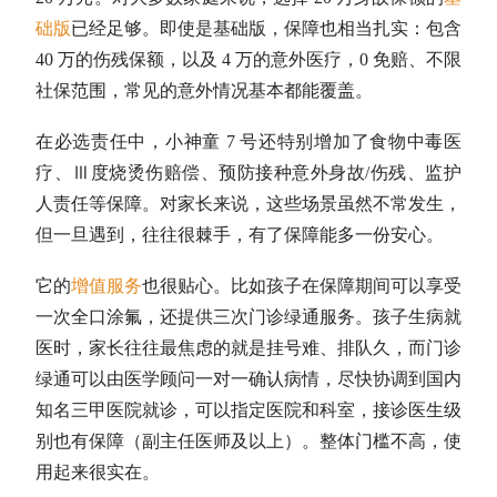
础版
已经足够。即使是基础版，保障也相当扎实：包含
40 万的伤残保额，以及 4 万的意外医疗，0 免赔、不限
社保范围，常见的意外情况基本都能覆盖。
在必选责任中，小神童 7 号还特别增加了食物中毒医
疗、Ⅲ度烧烫伤赔偿、预防接种意外身故/伤残、监护
人责任等保障。对家长来说，这些场景虽然不常发生，
但一旦遇到，往往很棘手，有了保障能多一份安心。
它的
增值服务
也很贴心。比如孩子在保障期间可以享受
一次全口涂氟，还提供三次门诊绿通服务。孩子生病就
医时，家长往往最焦虑的就是挂号难、排队久，而门诊
绿通可以由医学顾问一对一确认病情，尽快协调到国内
知名三甲医院就诊，可以指定医院和科室，接诊医生级
别也有保障（副主任医师及以上）。整体门槛不高，使
用起来很实在。