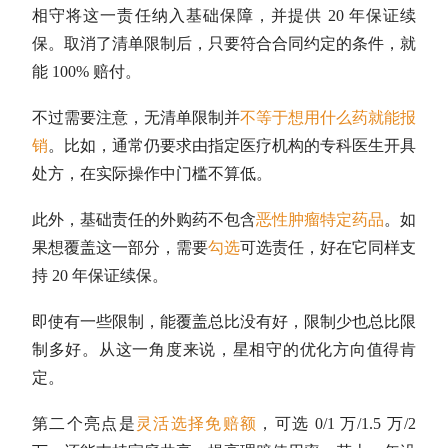
相守将这一责任纳入基础保障，并提供 20 年保证续
保。取消了清单限制后，只要符合合同约定的条件，就
能 100% 赔付。
不过需要注意，无清单限制并
不等于想用什么药就能报
销
。比如，通常仍要求由指定医疗机构的专科医生开具
处方，在实际操作中门槛不算低。
此外，基础责任的外购药不包含
恶性肿瘤特定药品
。如
果想覆盖这一部分，需要
勾选
可选责任，好在它同样支
持 20 年保证续保。
即使有一些限制，能覆盖总比没有好，限制少也总比限
制多好。从这一角度来说，星相守的优化方向值得肯
定。
第二个亮点是
灵活选择免赔额
，可选 0/1 万/1.5 万/2