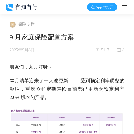
在 App 中打开
打开
保险专栏
首页
9 月家庭保险配置方案
有知
5117
8
2025年9月8日
有行
朋友们，九月好呀～
本月清单迎来了一大波更新 —— 受到预定利率调整的
温度计
影响，重疾险和定期寿险目前都已更新为预定利率
2.0% 版本的产品。
加入我们