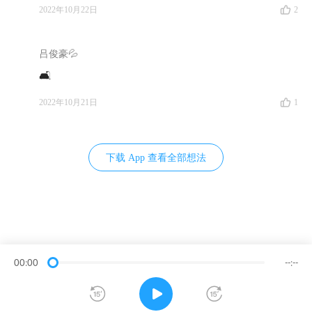
2022年10月22日
2
吕俊豪💦
🎄 Part 3 斯文森究竟做对了什么？
🛋️
19:08
为什么耶鲁大学的校产基金，名气、表现、影响
2022年10月21日
1
力都要突出这么多？
21:16
斯文森的严格令陈博士记忆犹新：一件发生在纽
下载 App 查看全部想法
约中城的往事
23:33
校产基金掌舵人取得多少报酬，也是由他们怎么
管钱决定的：且看哈佛、耶鲁截然不同的选择
25:56
展开说说，耶鲁模式具体是什么？
00:00
--:--
划线
28:12
所以，耶鲁模式的独到之处是多元化吗？非也！
取消划线