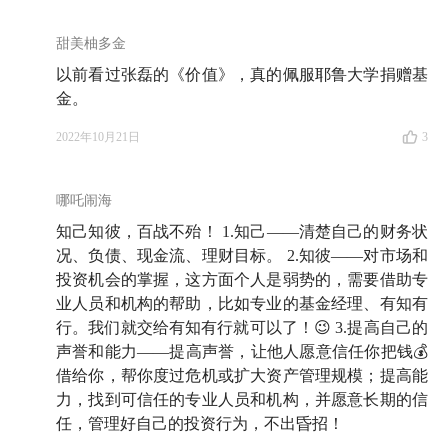
08:13
八十年代的美国大学校产基金，为何投资风格那
甜美柚多金
么保守？
以前看过张磊的《价值》，真的佩服耶鲁大学捐赠基
金。
2022年10月21日
3
🌳 Part 2 以斯文森之眼，发现校产基金模式之妙
11:36
面对完全陌生的领域，斯文森是怎么思考校产基
哪吒闹海
金的特点的？
知己知彼，百战不殆！ 1.知己——清楚自己的财务状
况、负债、现金流、理财目标。 2.知彼——对市场和
12:29
校产基金最明显的两大优势：期限极长、
现金流
投资机会的掌握，这方面个人是弱势的，需要借助专
极好 👉 能承受更高的风险
业人员和机构的帮助，比如专业的基金经理、有知有
行。我们就交给有知有行就可以了！😉 3.提高自己的
14:08
校产基金最独特的优势：刚刚好的规模 👉 大得
声誉和能力——提高声誉，让他人愿意信任你把钱💰
足以雇佣专业人才，小得足以事事都自己说了算
借给你，帮你度过危机或扩大资产管理规模；提高能
力，找到可信任的专业人员和机构，并愿意长期的信
16:09
意料之外，情理之中：校产基金的「好声誉」能
任，管理好自己的投资行为，不出昏招！
解锁这些优势