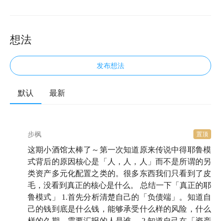
想法
发布想法
默认
最新
欢迎来到知行小酒馆，这是一档由有知有行出品的播客
节目，我们关注投资，更关注怎样更好地生活。今晚，
步枫
置顶
白羊座组合再次请到了陈鹏博士做客，这次，我们想好
这期小酒馆太棒了～第一次知道原来传说中得耶鲁模
好聊聊耶鲁大学的校产基金。
式背后的原因核心是「人，人，人」而不是所谓的另
实不相瞒，这个话题我们已经追踪了一年。直到一次很
类资产多元化配置之类的。很多东西我们只看到了皮
毛，没看到真正的核心是什么。 总结一下「真正的耶
偶然的机会，我们和陈博士聊起「校产基金」，听到他
鲁模式」 1.首先分析清楚自己的「负债端」。知道自
独到的洞见后，我们才下定决心制作这期节目。因为他
己的钱到底是什么钱，能够承受什么样的风险，什么
让我们看到了，
原来在校产基金漂亮的长期业绩、庞大
样的久期，需要汇报的人是谁。 2.知道自己在「资产