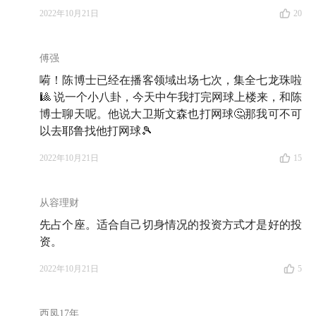
大卫·布斯（David Booth）
2022年10月21日
20
德明信基金管理公司（Dimensional Fund Advisors,
DFA）联合创始人，师从诺贝尔经济学奖得主尤金·法
傅强
玛（Eugene Fama）。芝加哥大学的布斯商学院便是以
嗬！陈博士已经在播客领域出场七次，集全七龙珠啦
他命名的。布斯于 2008 年向该学院捐赠了 3 亿美元，
🎱 说一个小八卦，今天中午我打完网球上楼来，和陈
这是当时全美所有商学院接受的捐款中数额最大的一
博士聊天呢。他说大卫斯文森也打网球🤔那我可不可
以去耶鲁找他打网球🎾
笔，学院因此改名，以表彰他对学院做出的杰出贡献。
2022年10月21日
15
杰克·迈耶（Jack Meyer）
从 1990 年至 2005 年，迈耶在哈佛大学校产基金，担任
从容理财
首席投资官。这 15 年，他为校产基金实现了 16.1% 的
先占个座。适合自己切身情况的投资方式才是好的投
年化收益
。但是，由于他本人及其团队每年收到的薪资
资。
过高，在校友、家长、学生中引起了不小的争议，他因
2022年10月21日
5
而辞职。辞职后，他创建了对冲基金 Convexity
Capital，虽然一开始募资、运转情况良好，并且继续保
西凤17年