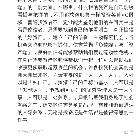
的规模之外，了解一所大学是如何做投资的，也能对普
端」的「能力圈」在哪里。什么样的资产是自己能够
通的个人投资者有所启发
。
看懂与把握的，不用追求像耶鲁一样投资各种VC股
权，普通投资者不一定业能力鉴别他们的在同类中是
而在那么多大学里，我们选了「耶鲁大学」，不仅仅是
否是佼佼者。只需要找到自己能够看明白，真正懂得
因为它的长期业绩优异——在前任掌舵人大卫·斯文森
的「好资产」 3.建立自己的信誉，主动探索机会，当
机会来临时能够把握住。信誉兼顾「负债端」与「资
35 年的努力下，校产基金的规模从 13 亿增长到了 400
产端」，良好的信誉能够帮助我们度过流动性危机，
多亿；
在真正需要拆借的时候帮我们一把；也可以帮助我们
收获更多获取超额收益的机会，许多投资机会真的是
更是因为它对于这个领域具有「划时代」的意义——他
聊天聊出来的。 4.最重要的是「人，人，人」。人可
一手打造的「耶鲁模式」席卷了整个行业，许多我们耳
以是「知自己」，搞清自己的目标与需求；人可以是
熟能详的大学都一改之前墨守成规的管理方式，实现了
「知他人」，能找到可识别的优秀管理人是一大幸
相当不错的收益。而这翻天覆地的改变，也是最近越来
事；人可以是「处关系」，归根结底我们身处于社会
越多媒体开始关注校产基金动态的原因。
网络之中，建立的信誉甚至是品牌，构建和谐而通达
的人际关系，无论是投资还是生活都是值得深思的一
不过，依然值得一提的是，今年美股的日子并不好过，
件事。
非常多的校产基金都出现了回撤，哈佛大学 -1.8%，哥
2022年10月22日
26
伦比亚大学 -7.6%，麻省理工大学 -5.3%。而在这样的