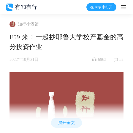
在 App 中打开
打开
知行小酒馆
首页
E59 来！一起抄耶鲁大学校产基金的高
分投资作业
有知
6963
52
2022年10月21日
有行
温度计
加入我们
展开全文