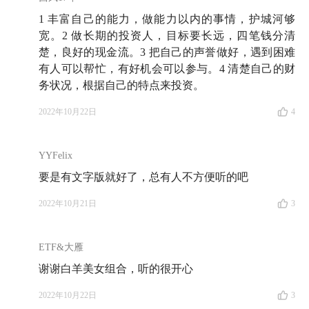
管着哈佛大学的部分资产，但该基金已于 2019 年关
1 丰富自己的能力，做能力以内的事情，护城河够
闭，基金关闭前，曾遭遇大量
赎回
。
宽。2 做长期的投资人，目标要长远，四笔钱分清
楚，良好的现金流。3 把自己的声誉做好，遇到困难
🗺️ 收听地图
有人可以帮忙，有好机会可以参与。4 清楚自己的财
务状况，根据自己的特点来投资。
🪴 Part 1 当我们在说一所大学很富有，我们在谈论什
2022年10月22日
4
么？
02:20
为什么布斯教授要捐 3 亿美元——当时打破了美
YYFelix
国大学受赠金额的记录——给芝加哥大学商学院？
要是有文字版就好了，总有人不方便听的吧
04:21
哈佛大学与德州大学系统的校产基金规模差不
2022年10月21日
3
多，但水平孰高孰低？二者情况大不同，不能简单地相
提并论哦
ETF&大雁
谢谢白羊美女组合，听的很开心
06:37
改变「校产基金」游戏规则的人，当初是怎么来
耶鲁大学管钱的？
2022年10月22日
3