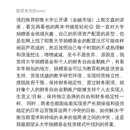
年景，耶鲁依然取得了 0.8% 的正收益。那么，耶鲁大
眼里有光的azure
学长时间稳定的好业绩背后，有哪些是值得我们普通人
「抄作业」的地方呢？
强烈推荐耶鲁大学公开课《金融市场》上斯文森的讲
座，看完再看他的两本书顿觉轻松😉 我一直对大学
事不宜迟，我们有请陈鹏博士。
捐赠基金很感兴趣，自己的所谓资产配置的原型，也
是在网上找了耶鲁大学捐赠基金的配置法尽可能依样
画葫芦而成的，然后按照自己每个时期的不成熟理解
🪩 出场角色
和浪漫想法，增增减减。至今不愿舍弃。 原因是，我
觉得大学捐赠基金和个人的财务自由金鹅账户，有着
先了解以下三位投资人，本期播客会听得更顺畅哦。
非常相似的地方。捐赠基金可以为教育机构提供资金
支持、营造优越的教学研究环境，实现经营独立性、
大卫·斯文森（David Swensen）
摆脱政府干预，保持财务稳定性、度过财务困境。就
好像个人的财务自由金鹅账户能够支持个人去实现人
2021 年去世前，斯文森一直是耶鲁大学校产基金的首
生意义/目标，保持独立选择的自由和财务稳定性一
席投资官。执掌基金的 35 年以来，他帮助校产基金取
样。 同时，两者也都面临着实现资产长期保值和提供
得 13.7% 的
年化收益
，是校产基金这个领域最受人
稳定的日常运营预算这两个冲突的目标。如何解决/平
尊敬的基金管理人。
衡当期需求和持续的未来价值两者之间的冲突，这是
我最期望从大学捐赠基金投资模式中找到的答案。