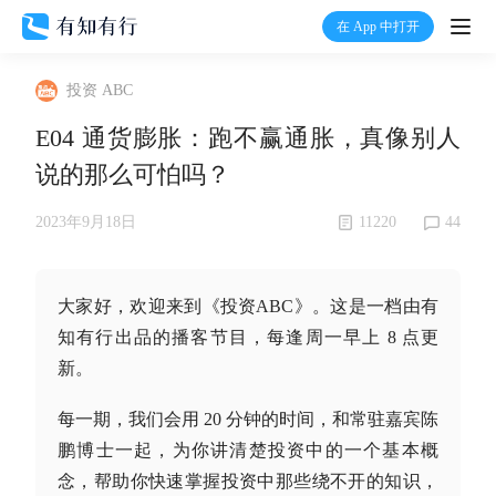
在 App 中打开
打开
投资 ABC
首页
E04 通货膨胀：跑不赢通胀，真像别人
说的那么可怕吗？
有知
11220
44
2023年9月18日
有行
大家好，欢迎来到《投资ABC》。这是一档由有
温度计
知有行出品的播客节目，每逢周一早上 8 点更
新。
加入我们
每一期，我们会用 20 分钟的时间，和常驻嘉宾陈
鹏博士一起，为你讲清楚投资中的一个基本概
念，帮助你快速掌握投资中那些绕不开的知识，