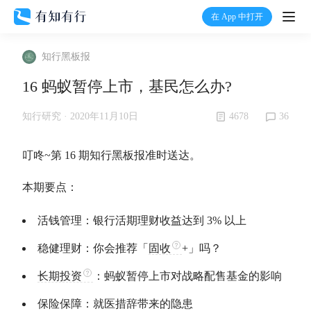
在 App 中打开
打开
知行黑板报
首页
16 蚂蚁暂停上市，基民怎么办?
有知
4678
36
知行研究 ·
2020年11月10日
有行
叮咚~第 16 期知行黑板报准时送达。
本期要点：
温度计
活钱管理：银行活期理财收益达到 3% 以上
加入我们
稳健理财：你会推荐「
固收
+」吗？
长期投资
：蚂蚁暂停上市对战略配售基金的影响
保险保障：就医措辞带来的隐患