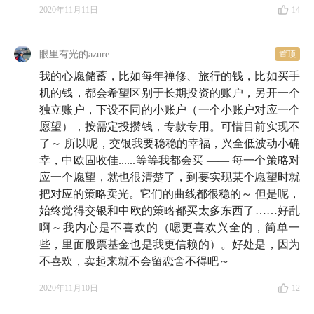
2020年11月11日
14
眼里有光的azure
置顶
我的心愿储蓄，比如每年禅修、旅行的钱，比如买手
机的钱，都会希望区别于长期投资的账户，另开一个
独立账户，下设不同的小账户（一个小账户对应一个
愿望），按需定投攒钱，专款专用。可惜目前实现不
了～ 所以呢，交银我要稳稳的幸福，兴全低波动小确
幸，中欧固收佳......等等我都会买 —— 每一个策略对
应一个愿望，就也很清楚了，到要实现某个愿望时就
把对应的策略卖光。它们的曲线都很稳的～ 但是呢，
始终觉得交银和中欧的策略都买太多东西了……好乱
啊～我内心是不喜欢的（嗯更喜欢兴全的，简单一
些，里面股票基金也是我更信赖的）。好处是，因为
不喜欢，卖起来就不会留恋舍不得吧～
2020年11月10日
12