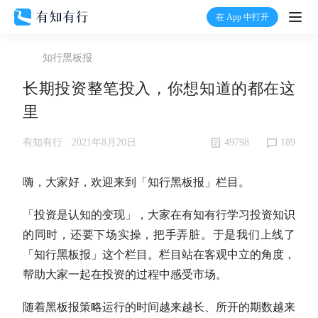
在 App 中打开
打开
知行黑板报
首页
长期投资整笔投入，你想知道的都在这
里
有知
49798
189
有知有行 ·
2021年8月20日
有行
嗨，大家好，欢迎来到「知行黑板报」栏目。
温度计
「投资是认知的变现」，大家在有知有行学习投资知识
的同时，还要下场实操，把手弄脏。于是我们上线了
加入我们
「知行黑板报」这个栏目。栏目站在客观中立的角度，
帮助大家一起在投资的过程中感受市场。
随着黑板报策略运行的时间越来越长、所开的期数越来