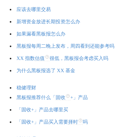
应该去哪里交易
新增资金放进
长期投资
怎么办
如果漏看黑板报怎么办
黑板报每周二晚上发布，周四看到还能参考吗
XX 指数
估值
很低，黑板报会考虑买入吗
为什么黑板报选了 XX 基金
稳健理财
黑板报推荐什么「
固收
+」产品
「
固收
+」产品去哪里买
「
固收
+」产品买入需要
择时
吗