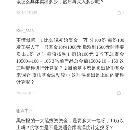
该怎么具体卖出多少，然后再买入多少呢？
2021年9月6日
4
Kim_5823
不懂就问：1 比如说初始资金一万 分100份 每份100
发车买入了一只基金10份1000元 后涨到1500元时需要
卖出1份 这时每份按照1 初始100元 2当下总资金
10500➗100＝105 3当前产品总金额1500➗10＝150 这
三种哪种进行计算呢？ 2 目前基本都是卖出货币基金
来调仓 货币基金波动较小 这时候卖出是上面的哪种
计算呢？
2022年3月16日
3
张麻子吖
黑板报的一大笔投资资金，是要多大一笔呀，10万以
上吗？穷学生是不是更适合跟着温度计定投呀？