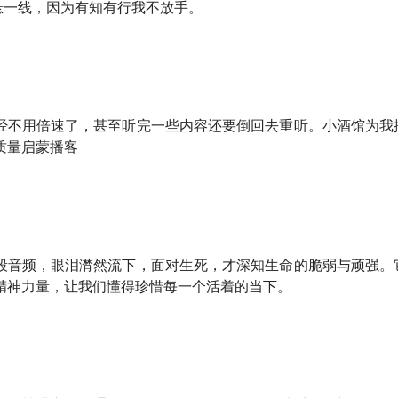
悬一线，因为有知有行我不放手。
小酒馆，这是一档有知有行出品的播客节目，我们关注投资，更
经不用倍速了，甚至听完一些内容还要倒回去重听。小酒馆为我
质量启蒙播客
世宁医生，他是北京大学第三医院危重医学科的主任医师，在 IC
科普书《医学通识讲义》是当年的超级畅销书，里面知识实用又
自的家人都十分受益。
碌在 ICU 一线，特别辛苦。我们这次聊天，就是他忙完了一
段音频，眼泪潸然流下，面对生死，才深知生命的脆弱与顽强。
不好意思地问我，能不能给他准备一杯黑咖啡。见到他时我说这
精神力量，让我们懂得珍惜每一个活着的当下。
强度太大，早就习惯了。后来听他讲，哪怕是大年三十他都把时
繁忙工作中挤出时间写书的动力是什么。
医生出了第二本书，《命悬一线，我不放手》，他把这几十年 I