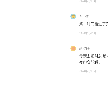
2024年6月14日
红叶的故事：治
08:59
ICU 工作 
李小青
死亡...
第一时间看过了
2024年6月14日
11:32
这位知识分子
13:30
事无巨细地指
🌈 粥粥
母亲去逝时总是
14:34
但，爷爷有一天
与内心和解。
20:01
什么是最好的
2024年6月15日
生命垂危时的艰
24:33
作为旁观者的
26:35
面对已经脑死