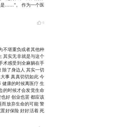
五位听友，送出这本
是……”。 作为一个医
6
悬一线，我不放手》
因为不堪重负或者其他种
生 其实无非就是与这个
小手术感受到全麻躺在手
 除了身边人 其实一切
大事 真真切切如此 今
 健康的时候离医疗 生
耳边的时候才会发觉生命
也好 创业也罢 都应该
题而放弃生命的可能 警
立雪」
置好保险 好好活着 死