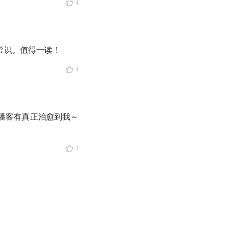
4
 ICU 的时候已经脑
常识。值得一读！
4
播客有真正治愈到我～
3
犹新
都错了，他没有脑死