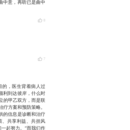
第三部书写什么，因
知曲中意，再听已是曲中
8
的B站、小红书、抖
，听薄世宁老师娓娓
7
目的，医生背着病人过
顺利到达彼岸，什么时
立的甲乙双方，而是联
治疗方案和预防策略。
供的信息是诊断和治疗
策、共享利益、共担风
们一起努力。”而我们作