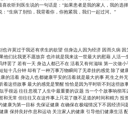
区写下听完这期节目后你的感受，我们会根据大家的留言，抽出
最喜欢听到医生说的一句话是：“如果患者是我的家人，我的选择
一线，我不放手》。
说：“生病了别怕，我背着你，你抱紧我，我们一起过河。”
三医院危重医学科的主任医师。已出版：《医学通识讲义》《命
刻也许莫过于我还有求生的欲望 但身边人因为经济 因而久病 
如果他们比我更不愿放弃 也许就是我来这一世最大的慰藉 人活一
羁绊罢了 若有一天 身边人都已不在 活着又有何滋味 第一次做
短短十几分钟 却有了一种万事万物瞬间了无牵挂的感觉 除了健康
ICU 医生？因为我晕血...
健康的活着 身边人也都健康平安的活着就是最大的事 死生之外无
听着这些故事 最大的感觉是警醒 恰恰是因为平时听不到这些故事
汇似乎很远 往往忽视了人生中最重要的议题 当一个个故事响彻
大打击：我想成为外科医生，但我晕血
暂和无常 但往往又在这件事上只花了微不足道的时间和精力 投资
的健康为第一目标 先保证健康 在确保在极端情况下不因经济问
开启 ICU 生涯的转折点：我来北京求学，经历了现代版「程门
健康 保持良好作息和运动 关注家人的健康 引导他们健康生活 配
，克服了晕血，也对人的悲欢离合有了更深的理解