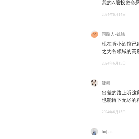
我的A股投资命
2024年6月14日
同路人-钱钱
🍵 欢迎来到知行
现在听小酒馆已
我是雨白。
之为各领域的高
今天做客小酒馆的薄
2024年6月15日
年，他的第一本医学
的同事、朋友以及各
婕黎
现在，薄医生仍然忙
出差的路上听这
赶来。来的路上，他
也能留下无尽的
摇头说不影响，工作
2024年6月15日
我很好奇，支持他在
这一次聊天，恰逢薄
hujian