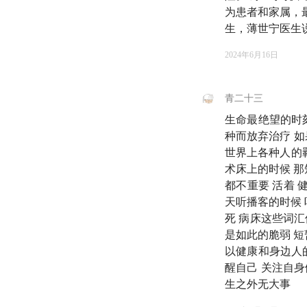
另外，欢迎你在评论
为患者和家属，
非常打动我的《命悬
生，薄世宁医生
2024年6月16日
🍶 本期嘉宾
青二十三
薄世宁：北京大学第
生命最绝望的时
种而放弃治疗 
🪂 故事线
世界上各种人的
术床上的时候 那
为什么要选择成为 
都不重要 活着 
天听播客的时候 
02:13
死 病床这些词
开局就遇到重
是如此的脆弱 短
04:28
以健康和身边人
但，这也成了
醒自己 关注自身
06:55
经过锤炼之后
生之外无大事