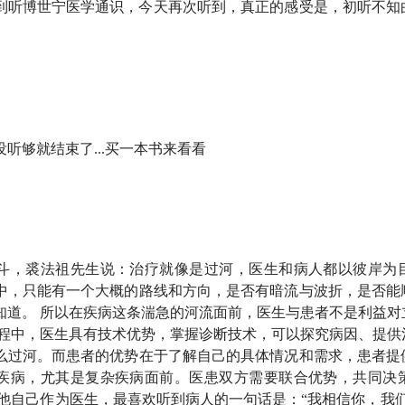
的感受记录下来，就像他在节目里说的那样，他自己都想象不出
在得到听博世宁医学通识，今天再次听到，真正的感受是，初听不
他过去几十年的心血。写得是真好。
家宣布一个好消息，小酒馆播客的视频版上线了！在知行小酒馆
众号搜索：知行小酒馆播客）上，你都可以看到这场对谈的视频
ICU 故事。
听够就结束了...买一本书来看看
斗，裘法祖先生说：治疗就像是过河，医生和病人都以彼岸为
中，只能有一个大概的路线和方向，是否有暗流与波折，是否能
知道。 所以在疾病这条湍急的河流面前，医生与患者不是利益对
过程中，医生具有技术优势，掌握诊断技术，可以探究病因、提供
么过河。而患者的优势在于了解自己的具体情况和需求，患者提
疾病，尤其是复杂疾病面前。医患双方需要联合优势，共同决
，他自己作为医生，最喜欢听到病人的一句话是：“我相信你，我