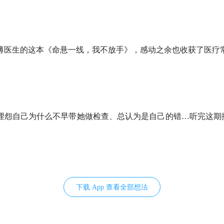
愈是安慰，不放手是终极安慰
23年，我还是忘不了这老两口：奶奶突发疾病错过急救最好时机，进
薄医生的这本《命悬一线，我不放手》，感动之余也收获了医疗
爷爷看着文质彬彬，为什么这么「难缠」？
导护士，给医护人员送「礼」，还敦促医生学习基础的医学知识
埋怨自己为什么不早带她做检查、总认为是自己的错…听完这期
还是决定放手了...
治疗？无遗憾、不痛苦、不纠结（但，实际情况往往是反面
难抉择：病人愿意捐献器官，但家属真的舍得吗？
下载 App 查看全部想法
医生，有时也会成为局内人，这例没能完成的器官捐献让我记忆
亡的丈夫，妻子说：「我养他一辈子、我给他擦身子，你们全