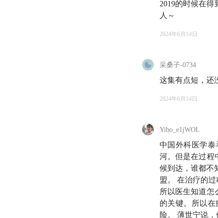
他的病例故事与自己
2019的时候
为这本书已经凝结了
人～
2024年6月14日
与此同时，也和大
音，或者视频号（公
道来那些记忆深处的 
采桑子-0734
这集有点短，还没
👇👇👇
2024年6月14日
B站📺
Yibo_e1jWOL
小红书📕
中国外科医学泰
抖音🎵
河。但是在过程
候到达，谁都不
微信视频号
💬
盟。 在治疗的
所以医生知道怎
👆👆👆
的关键。所以在
险。 薄世宁说