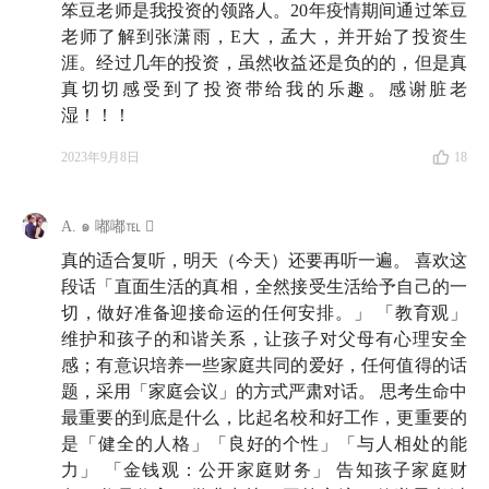
笨豆老师是我投资的领路人。20年疫情期间通过笨豆
老师了解到张潇雨，E大，孟大，并开始了投资生
祝你拥有愉快的一天✨
涯。经过几年的投资，虽然收益还是负的的，但是真
真切切感受到了投资带给我的乐趣。感谢脏老
湿！！！
🍶 本期嘉宾
2023年9月8日
18
张奔斗
：著名网球记者、网球评论员，为《体坛周报》
撰写网球文章超过 10 年。2013 年获得 ATP 最佳媒体贡
A. ๑ 嘟嘟℡ 
献奖（Ron Bookman Media Excellence Award）。微博：
网球笨豆
真的适合复听，明天（今天）还要再听一遍。 喜欢这
段话「直面生活的真相，全然接受生活给予自己的一
切，做好准备迎接命运的任何安排。」 「教育观」
🪂 收听降落点
维护和孩子的和谐关系，让孩子对父母有心理安全
感；有意识培养一些家庭共同的爱好，任何值得的话
第 1 部分 「青光眼型人格」是怎样炼成的
题，采用「家庭会议」的方式严肃对话。 思考生命中
最重要的到底是什么，比起名校和好工作，更重要的
02:40
50 岁之后，开始感受到生活充满了幸福感的生
是「健全的人格」「良好的个性」「与人相处的能
活
力」 「金钱观：公开家庭财务」 告知孩子家庭财