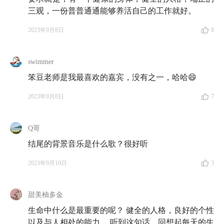
66:47
三观，一份普普通通能够养活自己的工作就好。
穷尽所有逻辑思考，却仍然违背自身性格或者风
险偏好做出的职业选择，或许才是真正召唤你的职业
2023年9月8日
8
68:43
确定性或许能给你带来一些快乐，但是追求自己
swimmer
的热情所在，这种快乐本身就是一种强大的确定性
笨豆老师是我最喜欢的嘉宾，没有之一，哈哈😄
70:48
争取每天都比前一天接近自己心里坚持的道理多
2023年9月8日
7
一点
71:26
「生命中一定会有很坏的一天，但那也没有什
Q哥
么，好的一天和坏的一天都会变成昨天，都会过去」✨
结尾的背景音乐是什么歌？很好听
2023年9月10日
3
🔍 延伸信息
🎧
本期提到的播客节目：
甜美柚多金
生命中什么是最重要的呢？ 健全的人格，良好的个性
E03 孟岩对话张奔斗:投资和网球都像镜子，照出真实
以及与人相处的能力。 听到这句话，回想起每天的生