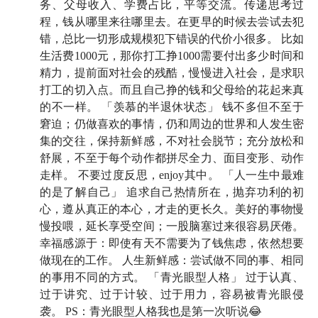
务、父母收入、学费占比，平等交流。传递思考过
05:36
过于认真，过于用力，被医生确诊为「青光眼型
程，钱从哪里来往哪里去。在更早的时候去尝试去犯
人格」
错，总比一切形成规模犯下错误的代价小很多。 比如
生活费1000元，那你打工挣1000需要付出多少时间和
10:24
那些如影随形的不安全感：「反思怪」是怎样养
精力，提前面对社会的残酷，慢慢进入社会，是求职
打工的切入点。而且自己挣的钱和父母给的花起来真
成的？
的不一样。 「羡慕的半退休状态」 钱不多但不至于
13:51
窘迫；仍做喜欢的事情，仍和周边的世界和人发生密
幸福感源于：即使有天不需要为了钱焦虑，依然
集的交往，保持新鲜感，不对社会脱节；充分放松和
想要做现在的工作
舒展，不至于每个动作都拼尽全力、面目变形、动作
走样。 不要过度反思，enjoy其中。 「人一生中最难
19:37
「如果我觉得击球的声音仍然是世界上最美妙的
的是了解自己」 追求自己热情所在，抛弃功利的初
声音，说明我对这个行业仍然有很多热爱」
心，遵从真正的本心，才走的更长久。美好的事物慢
慢投喂，延长享受空间；一股脑塞过来很容易厌倦。
22:08
27 岁从编译网球报道开始入行，36 岁才第一次
幸福感源于：即使有天不需要为了钱焦虑，依然想要
去到国外大满贯赛事报道
做现在的工作。 人生新鲜感：尝试做不同的事、相同
的事用不同的方式。 「青光眼型人格」 过于认真、
23:50
「感激生活和事业，把美好的事物慢慢投喂给了
过于讲究、过于计较、过于用力，容易被青光眼侵
我，而不是在 20 多岁时一股脑塞给了我」
袭。 PS：青光眼型人格我也是第一次听说😂