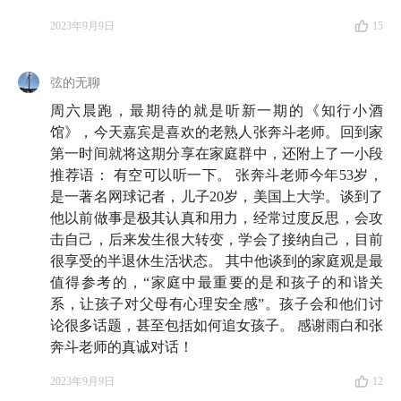
27:17
40 多岁姗姗来迟的职场倦怠，奔斗老师是如何
2023年9月9日
15
应对的？
弦的无聊
30:36
2020 年初下跌时客户经理敦促他抛售手上资
周六晨跑，最期待的就是听新一期的《知行小酒
产，让他痛下决心学习投资
馆》，今天嘉宾是喜欢的老熟人张奔斗老师。回到家
第一时间就将这期分享在家庭群中，还附上了一小段
第 2 部分 和孩子认真严肃地谈谈钱
推荐语： 有空可以听一下。 张奔斗老师今年53岁，
是一著名网球记者，儿子20岁，美国上大学。谈到了
37:12
奔斗老师的教育观：家庭中最重要的是和孩子的
他以前做事是极其认真和用力，经常过度反思，会攻
和谐关系，让孩子对父母有心理安全感
击自己，后来发生很大转变，学会了接纳自己，目前
很享受的半退休生活状态。 其中他谈到的家庭观是最
42:39
健全的人格、良好的个性，以及与人相处的能
值得参考的，“家庭中最重要的是和孩子的和谐关
力，远比读名校与好工作更重要
系，让孩子对父母有心理安全感”。孩子会和他们讨
论很多话题，甚至包括如何追女孩子。 感谢雨白和张
44:58
奔斗老师的家庭会议主题：你去国外上学第一年
奔斗老师的真诚对话！
花了父母多少钱？
2023年9月9日
12