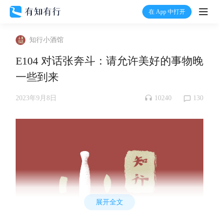
在 App 中打开
打开
知行小酒馆
首页
E104 对话张奔斗：请允许美好的事物晚
一些到来
有知
10240
130
2023年9月8日
有行
温度计
加入我们
展开全文