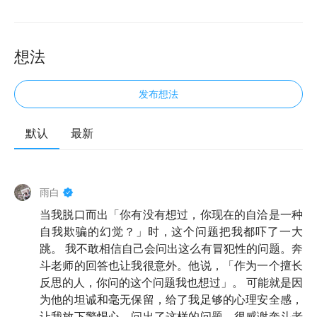
想法
发布想法
默认
最新
欢迎来到知行小酒馆。这是一档由有知有行出品的播客
栏目，我们关注投资，更关注怎样更好地生活。我是雨
雨白
白。今天，来小酒馆做客的是张奔斗老师。他是国内最
当我脱口而出「你有没有想过，你现在的自洽是一种
有名的网球记者之一，也是有知有行的老朋友，登陆过
自我欺骗的幻觉？」时，这个问题把我都吓了一大
《无人知晓》第一季节目
。
跳。 我不敢相信自己会问出这么有冒犯性的问题。奔
斗老师的回答也让我很意外。他说，「作为一个擅长
三年前第一次见奔斗老师时，他给我留下了非常深刻的
反思的人，你问的这个问题我也想过」。 可能就是因
印象。那时，他刚开始学投资，三个月看了 60 多本
为他的坦诚和毫无保留，给了我足够的心理安全感，
书，向我们提出了无数专业问题。奔斗老师是一个极度
让我放下警惕心，问出了这样的问题。很感谢奔斗老