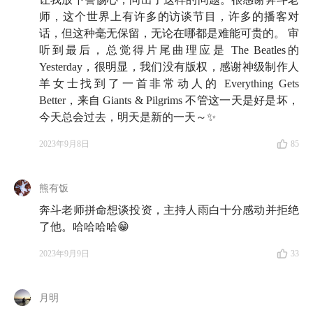
努力的人，一个对自己十分严苛的人，也是一个特别内
师，这个世界上有许多的访谈节目，许多的播客对
耗的人。每一次看见他，我都会联想到很多生活中的亲
话，但这种毫无保留，无论在哪都是难能可贵的。 审
友，一样的努力，一样的情绪敏感，一样的容易过度反
听到最后，总觉得片尾曲理应是 The Beatles的
Yesterday，很明显，我们没有版权，感谢神级制作人
思和自我攻击。可就是这样的一个人，到了 50 多岁的
羊女士找到了一首非常动人的 Everything Gets
时候，似乎终于理顺了自己和命运之间的关系，过上了
Better，来自 Giants & Pilgrims 不管这一天是好是坏，
他口中愉悦的半退休生活，这让我产生了好奇。
今天总会过去，明天是新的一天～✨
这是一场毫无保留的对话。在这场对话里，奔斗老师对
2023年9月8日
85
于身体上的病痛，时代和命运对自己的一些眷顾，自己
在事业上、投资上曾经的一些执着和妄念，以及亲子关
熊有饭
系中那些关于金钱的艰难对话，都十分坦诚，毫无保
奔斗老师拼命想谈投资，主持人雨白十分感动并拒绝
留。
了他。哈哈哈哈😁
你会听到，一个年过半百之人如何直面生活的真相，全
2023年9月9日
33
然接受生活给予自己的一切。以及他做好了准备，迎接
命运接下来所有的安排。很希望你能听完这期节目，相
月明
信你会喜欢的。