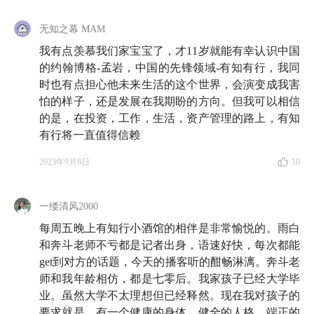
50:08
和孩子公开家庭财务的全景，让孩子理解家庭每
年收支情况
无知之幕 MAM
我有点羡慕我们家宝宝了，才11岁就能有幸认识中国
53:23
奔斗老师不愿回忆的过去：用第一个月工资买了
的约翰博格-孟岩，中国的先锋领域-有知有行，我同
双心心念念的旅游鞋
时也有点担心他未来生活的这个世界，会演变成我害
怕的样子，还是发展在我期盼的方向。但我可以相信
57:48
更好的金钱教育：告知孩子家庭财务状况、父母
的是，在投资，工作，生活，资产管理的路上，有知
收入状况，并给 ta 平等交流的机会
有行将一直值得信赖
59:13
当一个孩子从未被教育钱从哪儿来，成年后，自
2023年9月8日
10
然会在理财投资上有着认知空白
一缕清风2000
第 3 部分 愉快的半退休生活才是最好的状态
每周五晚上有知行小酒馆的相伴是非常愉悦的。雨白
60:13
如何在年过半百时获得较为幸福的人生感受？奔
和奔斗老师不亏都是记者出身，语速好快，每次都能
get到对方的话题，今天的播客听的酣畅淋漓。奔斗老
斗老师分享了他的答案
师和我年龄相仿，都是七零后。我家孩子已经大学毕
63:58
业。虽然大学不太理想但已经释然。现在我对孩子的
究竟什么时候我们才能停止反思自己？
要求就是，有一个健康的身体，健全的人格，端正的