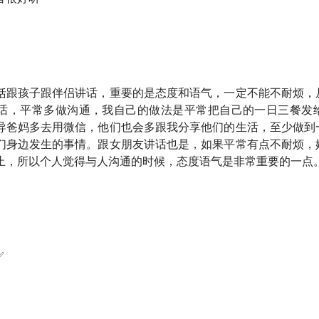
的经验，骗局都是怎么找上门儿的？怎么挽回？受骗的人有哪些
质：草台班子的黄金时代
括跟孩子跟伴侣讲话，重要的是态度和语气，一定不能不耐烦，
晰的自我认知，但参与欺诈的从业者太了解他的行骗对象所恐惧
话，平常多做沟通，我自己的做法是平常把自己的一日三餐发
部分！受骗和教育程度无关，但和想
在健康、财富、事业方面「毕
导爸妈多去用微信，他们也会多跟我分享他们的生活，至少做到
们身边发生的事情。跟女朋友讲话也是，如果平常有点不耐烦，
止，所以个人觉得与人沟通的时候，态度语气是非常重要的一点
「诈骗」的人并不完全清楚自己卖的是什么？
：为什么爆雷的金融产品会诞生，又为什么会爆雷？「
创新是犯
✅
是怎么回事？结合前面的内容听，你大概率就懂了
何让老年人少上当？