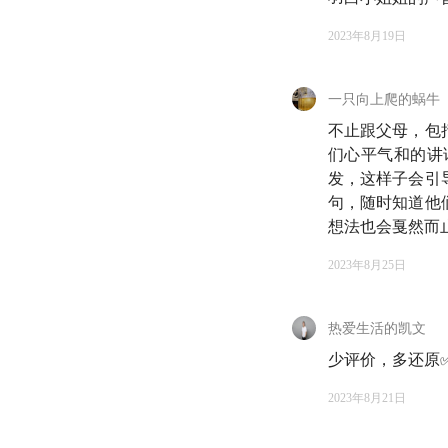
12:28
2023年8月19日
根据天楠过往
Part 2 欺诈的本
一只向上爬的蜗牛
15:06
不止跟父母，包
「
人并没有清
们心平气和的讲
16:20
✨ 本期必听
发，这样子会引
句，随时知道他
有关
想法也会戛然而
20:15
热知识：参与
2023年8月25日
23:20
回到原点思考
本质是避险
」
热爱生活的凯文
少评价，多还原
26:05
定融风波究竟
2023年8月21日
Part 3 解药：如