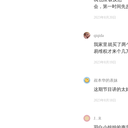
会，第一时间先
*本期节目仅为观点
2023年8月20日
🪂 收听降落点
qiqida
我家里就买了两个
引子
易维权才来个几万
02:17
天楠不简单！
2023年8月19日
04:14
发生身边的真
叔本华的表妹
Part 1 迷思：人
这期节目讲的太
07:01
重新认识欺诈
2023年8月18日
07:46
小产权商铺是啥
J...R
10:31
文化产权交易
羽白小姐姐的声