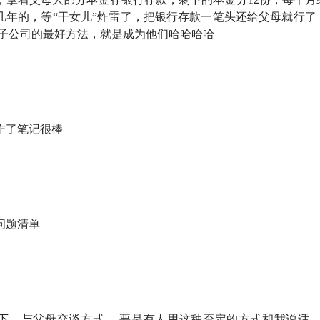
几年的，等“干女儿”炸雷了，把银行存款一笔头还给父母就行了
骗子公司的最好方法，就是成为他们哈哈哈哈
。这是一档由有知有行出品的播客栏目，我们关注投资，更关注
作了笔记很棒
爱的嘉宾杨天楠返场了，继续我们的「三中研讨会」系列，聊聊
如何预防爸妈上当受骗。我们的讨论不仅局限于常见的保健品、
不靠谱的理财产品。
事情上，我们想拆分清楚：人为什么会更相信骗子、为什么防骗
问题清单
因此，这一期节目，非常推荐每一个做子女的人都听听，多多分
说得好：
防骗从来不是真相和谎言的战争，而是子女和诈骗犯的
个上当受骗的老年人。
期投资
的需求，非常欢迎你在
有知有行 App
进一步了解「
长钱
投顾产品。
下，与父母交谈方式。 要是有人用这种否定的方式和我说话，