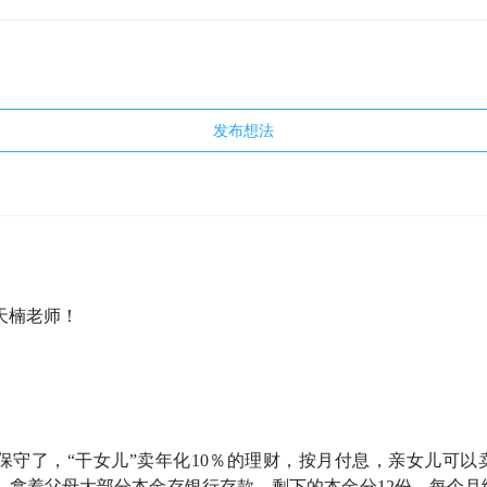
发布想法
天楠老师！
保守了，“干女儿”卖年化10％的理财，按月付息，亲女儿可以
，拿着父母大部分本金存银行存款，剩下的本金分12份，每个月