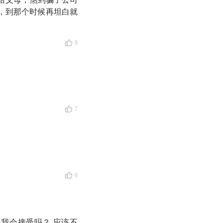
，到那个时候再坦白就
8
怎样更好地生活。我
中心城市里的中青年
营养品骗局，也包括
7
那么难，以及，怎样
享给身边的朋友。天
时间争夺战
，多一个
6
账户
」，这是知行小
我会接受吗？ 应该不