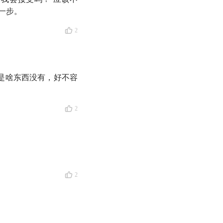
一步。
思考、审慎参考
2
也是啥东西没有，好不容
太多想说的了
2
2
...