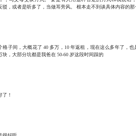
反驳，或者是听多了，当做耳旁风。 根本走不到谈具体内容的那
分享，不作为投资建议或对未来市场的预判，敬请诸位听友独立
格子间，大概花了 40 多万，10 年返租，现在这么多年了，
块，大部分坑都是我爸在 50-60 岁这段时间踩的
在上海老牌财经广播的工作经历，让他对「防诈防骗」这事儿有
实案例：抵押房子后，老两口拿钱出来买了大量 P2P 产品
为什么更相信骗子？
好了！
：
任何误导别人接受对自己不利结构的行为都是欺诈
？操作很迷惑，却也很有代表性：一边隔空画饼，一边返还租金...
所又是啥？不成熟市场里的炒作套路让老年人防不胜防
音很好听