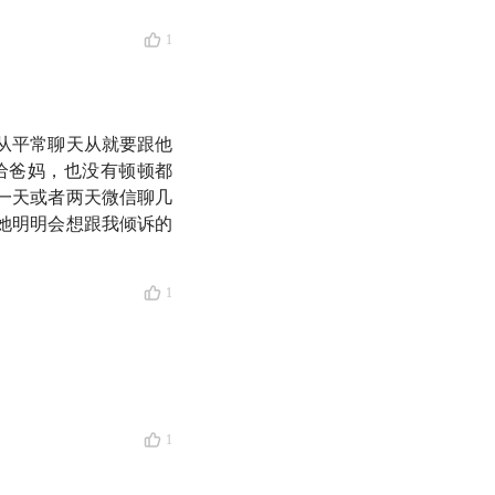
特征？
1
从平常聊天从就要跟他
、所渴望的了
」
给爸妈，也没有顿顿都
其功于一役」
的心态
一天或者两天微信聊几
她明明会想跟我倾诉的
。
1
错的艺术，而金融的
1