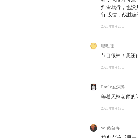
炸雷就行，也没
行 没错，战胜
2023年8月20日
欢迎来到知行小酒馆
是雨白。
哩哩哩
节目很棒！我还
这一期，大家都很喜
们如何防骗，尤其是
2023年8月18日
那些看似正规但实则
Emily爱深蹲
更重要的是，在这件
等着天楠老师的
才能让老人少上当。
楠在节目中有一句话
2023年8月19日
人听，可能就会少一
yo 然自得
最后，如果你有
长
酒馆全员持有的基金
我也应该反思一