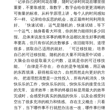
「记录自己的时间花在哪」 随时记录时间花在哪里很
每个人都会长成自己要长成的样子，请耐心等待沙
重要，不要靠感觉，靠数字，数字会给你更更清晰的
可衡量的标准。从科学原理上讲，每个人的时间感知
聚成塔、春天到来
不一样。 记录给你反思的机会，改正最终时间利用良
好。 「快速试错」 运气是随机的，快速试错，等下
86:18
我不追求成功，只追求快乐和有意义的生活
一个运气；抽身看看大环境，你的努力能得到多少回
报。 总体来说发生坏事的概率永远都比发生好事的概
90:58
自由生长还是细致规划？都可以，生活没有标准
率要高，但只有你试的次数够多，依旧能等到。道理
答案
很多，抓取自己适用的就好。 「可迁移技能」 培养
自己的可迁移技能。随机的在大量不同场景中试错，
98:22
社群支持
：让前述所有方法都
效力翻倍
的终极要
大脑会自动提取最大公约数，这就是你的可迁移技
素 👭🏻👬🏻
能。 「自律是不存在」 存在的是争地策略，用正确
的东西填满，获得相应动力，自然而然走向更好的方
101:11
总结
向。 把道理想清楚是一次性投入，所有内耗消失，快
快乐乐的工作，快快乐乐的玩，快快乐乐的接受生活
102:19
课后习题 ✏️
的无常。 追求效率：效率的终极目标是用最大的效率
完成时，会感受到真实的挑战的快乐，以及会感受到
空出了很多充沛的精力和情感。 存在主义概念：只看
🔍 生词卡
当下，当下哪件事不行就想办法改一改，哪件事行继