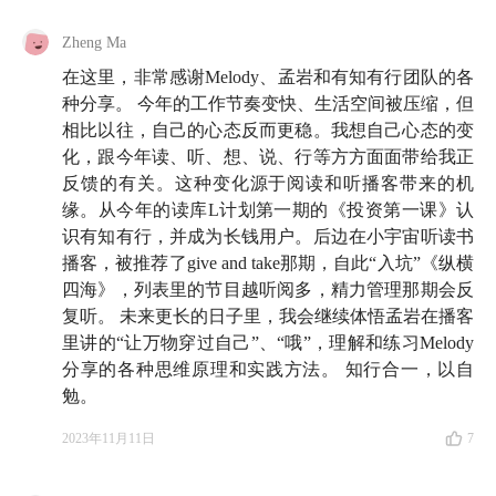
🌐 知行小酒馆的公告牌
Zheng Ma
在这里，非常感谢Melody、孟岩和有知有行团队的各
🎬
我们的视频上线啦！
我们筹备 2 年的《投资第 1
种分享。 今年的工作节奏变快、生活空间被压缩，但
课》视频正式上线了， 30 分钟帮你搞懂投资到底如何
相比以往，自己的心态反而更稳。我想自己心态的变
赚钱，让你明白投资中那些基本的问题。你可以在
化，跟今年读、听、想、说、行等方方面面带给我正
bilibili
、
新浪微博
与有知有行 App 内搜索观看。
反馈的有关。这种变化源于阅读和听播客带来的机
缘。从今年的读库L计划第一期的《投资第一课》认
📖
我们的第一本书出版啦！
虽然你依然可以随时随地
识有知有行，并成为长钱用户。后边在小宇宙听读书
在「有知有行」App 里免费阅读《
播客，被推荐了give and take那期，自此“入坑”《纵横
投资第 1 课
的完整内
四海》，列表里的节目越听阅多，精力管理那期会反
容，但如果你希望买一本实体书来读读，那么，欢迎
点
复听。 未来更长的日子里，我会继续体悟孟岩在播客
击这里
，或者在微信中搜索小程序「有知有行的店
里讲的“让万物穿过自己”、“哦”，理解和练习Melody
铺」，购买由读库出版的《投资第 1 课》精装本。
分享的各种思维原理和实践方法。 知行合一，以自
勉。
💰
长钱账户
，了解一下！
这是我们小酒馆全员持有的基
金投顾产品，如果你有
长期投资
的需求，欢迎
点击这
2023年11月11日
7
里
，进一步了解。