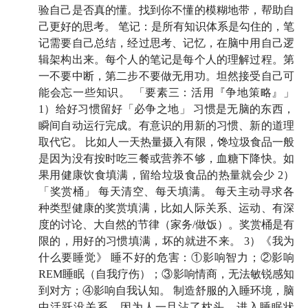
20:42
原生家庭创伤与亲密关系：爱一个人，就要爱
验自己是否真的懂。找到你不懂的模糊地带，帮助自
己更好的思考。 笔记：是所有知识体系是勾住的，笔
TA 原本的样子...吗？
记需要自己总结，经过思考、记忆，在脑中用自己逻
26:15
辑架构出来。每个人的笔记是每个人的理解过程。第
人是流水，而非标杆
：「我们的人生是随着命运
一不要中断，第二步不要做无用功。坦然接受自己可
之流而流动的」🌊
能会忘一些知识。 「要素三：活用『争地策略』」
1）给好习惯留好「必争之地」 习惯是无脑的东西，
33:34
如何将知识化为己有？知识就像小龙虾🦞 你拥
瞬间自动运行完成。有意识的用新的习惯、新的道理
有的钳子越多，就能夹住越多
取代它。 比如人一天热量摄入有限，馋垃圾食品一般
是因为没有按时吃三餐或营养不够，血糖下降快。如
如何做到知行合一？要素三：活用「争地策略」
果用健康饮食填满，留给垃圾食品的热量就会少 2）
「奖赏桶」 每天清空、每天填满。 每天主动寻求各
36:43
你的大脑有很多块「必争之地」，建立好习惯的
种类型健康的奖赏填满，比如人际关系、运动、有深
要点是：
赶走敌人，抢占争地
🤺
度的讨论、大自然的节律（家务/做饭）。奖赏桶是有
限的，用好的习惯填满，坏的就进不来。 3）《我为
42:10
「奖赏桶」概念：睡前狂刷手机、总是忍不住点
什么要睡觉》 睡不好的危害：①影响智力；②影响
奶茶...可能是你的奖赏桶没填满
REM睡眠（自我疗伤）；③影响情商，无法敏锐感知
到对方；④影响自我认知。 制造舒服的入睡环境，脑
47:46
👩🏻⚕️ Melody 现场「接诊」：总是改不掉晚睡习
中活跃没关系，因为人一旦沾了枕头，进入睡眠状