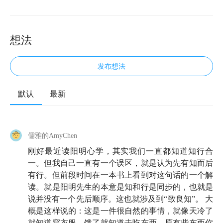
想法
发布想法
默认
最新
👣 欢迎来到知行小酒馆。这是一档由有知有行出品的
播客栏目，我们关注投资，更关注怎样更好地生活，我
是雨白。
儒雅的AmyChen
刚好最近读阳明心学，其实我们一直都知道知行合
今天做客小酒馆的是一位在我们听友群呼声极高的嘉
一。但我自己一直有一个误区，就是认为先有知而后
宾，今年最火的新播客之一《纵横四海》的主播携隐
有行。但前段时间在一本书上看到对这句话的一个解
Melody。有一句话你可能耳朵都听出茧子了，叫「听
读。就是阳明先生的本意是知和行是同步的，也就是
过了很多道理，却过不好这一生」。而纵横四海就是这
说并没有一个先后顺序。这也就涉及到“致良知”。 大
概是这样说的：这是一件很自然的事情，就像天冷了
样一档一期期庖丁解牛试讲书，让人收获很多道理和知
就知道穿衣服，饿了就知道去吃东西，原有些东西你