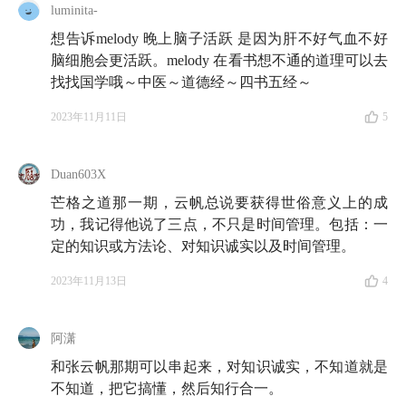
luminita-
📮
我们有个信箱！
给我们写信吧！如果你在投资生活
想告诉melody 晚上脑子活跃 是因为肝不好气血不好
中遇到了困惑，欢迎给「知行小酒馆」写信。不管是你
脑细胞会更活跃。melody 在看书想不通的道理可以去
苦恼于不知道怎样才能存下钱，还是纠结于怎样才帮身
找找国学哦～中医～道德经～四书五经～
边人弄明白某个投资小问题，只要是关于钱的问题，都
2023年11月11日
5
可以来信倾诉。虽然精力所限，不一定每一封信我们都
会回复，但我们保证每一封信都会认真地阅读和保管。
来信请寄：
allinthebeer@gmail.com
Duan603X
芒格之道那一期，云帆总说要获得世俗意义上的成
🍡
我们的专题策划都超优质！
功，我记得他说了三点，不只是时间管理。包括：一
定的知识或方法论、对知识诚实以及时间管理。
养老：
养老规划
、
政策解读
、
老年防骗
、
异地养老
、
个
人养老金账户
2023年11月13日
4
五险一金：
通识课
、
公积金
、
医保
阿潇
知行读书会：《
金钱心理学
》《
持续买入
》《
更富有、
和张云帆那期可以串起来，对知识诚实，不知道就是
不知道，把它搞懂，然后知行合一。
更睿智、更快乐
》《
与
巴菲特
共进午餐时，我顿悟到