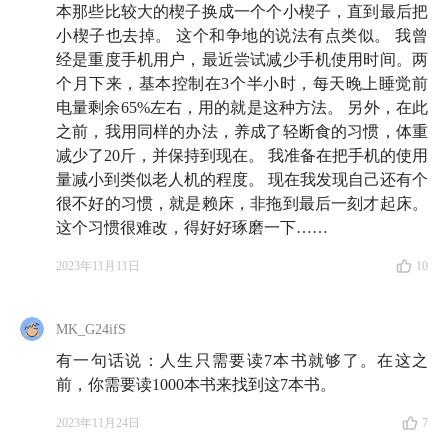
本那些比较大的楔子换成一个个小楔子，直到最后把
人克服酒精依赖的互助康复模式。
小楔子也去掉。 这个和争地的说法有点类似。 我曾
经是重度手机用户，最近尝试减少手机使用时间。两
个月下来，基本控制在3个半小时，每天晚上睡觉前
👂🏻 相关节目
电量剩余65%左右，用的就是这种方法。 另外，在此
之前，我用同样的办法，养成了轻断食的习惯，体重
知行小酒馆 与张云帆聊《
芒格
之道》：对知识诚
减少了20斤，并保持到现在。 我准备在把手机的使用
实，是你能给自己最好的礼物
量减小到类似老人机的程度。 现在我发现自己还有个
很不好的习惯，就是赖床，非拖到最后一刻才起床。
本期内容提到了多期纵横四海的节目，我们建议你直接
这个习惯很难改，得好好琢磨一下……
点进
纵横四海主页
，根据以下书名收听自己感兴趣的播
客：
2023年11月11日
10
《习惯的力量》《手机大脑》《Give and Take》《远
MK_G24ifS
见》
有一句话说：人生只需要读7本书就够了。在这之
前，你需要读1000本书来找到这7本书。
《不原谅也没关系》《大脑喜欢听你这样说》《乌合之
众》《我们为什么要睡觉》
2023年11月24日
7