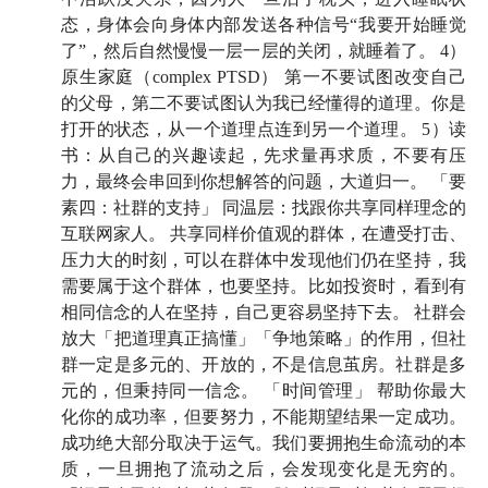
态，身体会向身体内部发送各种信号“我要开始睡觉
惯，该如何运用以上要素改善呢？
了”，然后自然慢慢一层一层的关闭，就睡着了。 4）
58:06
原生家庭（complex PTSD） 第一不要试图改变自己
如果学投资要读一米高的书，治愈原生家庭创伤
的父母，第二不要试图认为我已经懂得的道理。你是
得读两米 📖
打开的状态，从一个道理点连到另一个道理。 5）读
书：从自己的兴趣读起，先求量再求质，不要有压
成功的人生需要具备什么？先排除自律
力，最终会串回到你想解答的问题，大道归一。 「要
素四：社群的支持」 同温层：找跟你共享同样理念的
67:35
世俗成功的最大决定因素是时间管理？我不认同
互联网家人。 共享同样价值观的群体，在遭受打击、
压力大的时刻，可以在群体中发现他们仍在坚持，我
69:46
快速试错：
成功需要好运，好运属于那些遇到坏
需要属于这个群体，也要坚持。比如投资时，看到有
运气也愿意重新来过的人
相同信念的人在坚持，自己更容易坚持下去。 社群会
放大「把道理真正搞懂」「争地策略」的作用，但社
78:01
时间管理小技巧：像记账那样记录你花费的时间
群一定是多元的、开放的，不是信息茧房。社群是多
🕙
元的，但秉持同一信念。 「时间管理」 帮助你最大
化你的成功率，但要努力，不能期望结果一定成功。
84:06
自律是不存在的
，所有方法都是为了让我们活得
成功绝大部分取决于运气。我们要拥抱生命流动的本
比以前更轻松
质，一旦拥抱了流动之后，会发现变化是无穷的。