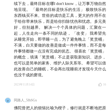
续下去，最终目标在哪I don't know，让万事万物自然
MBTI：
MBTI
是一种个性分类工具，它根据人们在四
地呈现。 「最终的目标是快乐的生活」 极致快乐的
个维度（外向/内向、感知/直觉、思考/感觉、判断/感
东西钱买不来。世俗的成功是工具，更大的作用不在
知）上的偏好将个性分为16 种类型。它被广泛用于个
于给你带来快乐，而是给你扫除忧伤和忧虑。多元美
人发展、团队建设和职业规划中，帮助人们理解自己和
好，但别越界。 解决一个个具体的问题，汇聚在一
起，人生走向一条不同的轨迹， 「改变」 我希望先
他人的行为方式。
从睡觉开始，即早睡一点，为了避免晚上「奖赏桶」
MVP：minimum viable product，最小可行性产品，在本
不满，白天要做的改善是做成一件件事情，而不是每
件事情都做一点没有完成的状态。 很喜欢「奖赏桶」
期节目中被用来指代一个人可以做出的最小行动
的概念，填满「奖赏桶」不止是获取新知识、进步，
也可以是简单的家务、维护人际关系等。 希望可以借
J人 & P人：在MBTI体系中，J（Judging，判断）和
此改善自己的睡眠，不会再出现睡前才发现今天什么
P（Perceiving，知觉）是判断与知觉的偏好，代表一个
也没干成的窘境。
人处理外部世界信息的方式。总的来说，J型人和P型人
最大的区别在于对结构和计划的偏好程度不同，J型人
2023年11月14日
16
更注重规划和组织，而P型人更加灵活和自适应。
同路人_5IhSGx
AA 戒酒会（Alcoholics Anonymous）：国际知名的互助
佛陀曾把人的烦恼比喻为楔子，修行就是不断地把原
团体，专门帮助成员克服酒精依赖，建立了帮助数百万