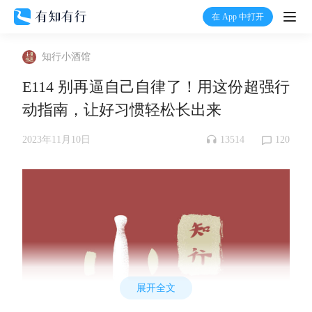
在 App 中打开
打开
知行小酒馆
首页
E114 别再逼自己自律了！用这份超强行
动指南，让好习惯轻松长出来
有知
13514
120
2023年11月10日
有行
温度计
加入我们
展开全文