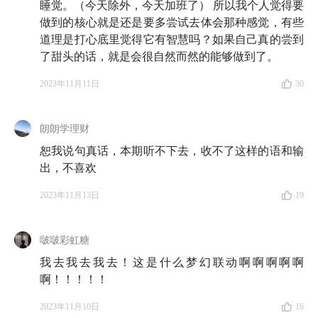
议》。每当你听到了一个非常有用的道理，却觉得在生
睡觉。（今天除外，今天加班了） 所以我个人觉得要
活中落实不了，请你回来听听这一期。
做到的核心就是还是要多尝试去体会那种感觉，有些
道理是打心底里觉得它有智慧吗？如果自己真的尝到
为了帮助大家更好的实践，我在节目最后还布置了一道
了甜头的话，就是会很自然而然的能够做到了。
小小的「课后习题」，欢迎你留言作答，期待你的答
2023年11月11日
30
案。
朗朗学理财
🎙️ 本期嘉宾
恕我说句真话，本期听不下去，收不了这样的语和输
出，不喜欢
携隐 Melody
：播客
《纵横四海》
主播，携隐教育创始
人
2023年11月13日
19
啵啵彩虹糖
⏰ 时间戳
我去我去我去！这是什么梦幻联动啊啊啊啊啊
如何做到知行合一？要素一：把道理真正搞懂
啊！！！！！
2023年11月10日
16
02:27
为什么很多人懂得了道理，却无法应用于生活？