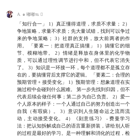
🧐
A. ๑ 嘟嘟℡ 
04:42
一个残酷的事实：
无法知行合一，是因为你并没
「知行合一」 1）真正懂得道理，求质不求量； 2）
有「真正搞懂」那些道理
争地策略，求量不求质；先大量试错，找到可以争过
来的争地策略； 3）社群的支持，放大前两者的作
09:21
道理不会孤立存在，想「真正弄懂」就得搞清它
用。 「要素一：把道理真正搞懂」 1）搞懂它的细
节、模糊地带。 2）情绪是释放在身体里的化学物
的模糊地带+背后支撑它的逻辑
质，可以通过理性调节进行中和，但不代表它消失
了。 3）知识是一环接一环，每个道理都不是孤立存
如何做到知行合一？要素二：合理进行预期管理 +
在的，要搞懂背后支撑它的逻辑。 「要素二：合理的
接受变化本身
预期管理 + 接受变化」 1）预期管理：想象道理在实
施过程中会碰到什么困难。 第一步先找到归因，但不
13:11
你可能没有想过：将道理实践到真实生活，究竟
代表后续会做任何事；第二步为自己负责。 2）爱一
会遇到哪些困难
个人原本的样子：一个人通过自己的努力创造出一个
自我（有瑕疵）。 3）意识到人生随命运之流而流
15:00
错误预期 vs 合理行动：你的父母不会被一期播
动，主动接受变化。 4）《刻意练习》 - 费曼学习
客或一本书改变，但你可以
法：把认知拆解成自己的语言重新拼装，讲给别人听
的过程是最好的学习。是一种理解和消化的过程，检