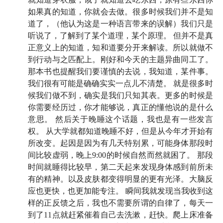
识的博客。
如果真的知道，你就会去做。很多时候我们并不是知
道了，（他认为这是一种语言带来的误解）我们只是
我因此产生了一个疑问，
怎样才能把我们过去学到的这
听说了，了解到了某个道理，某个原理。 但并不是真
么多道理应用到生活中，让我们过得更愉快、更满足？
正意义上的知道，知和道要分开来解读。所以就做不
本期节目很有意思，你可以把它当成知行小酒馆过往
到行动与之匹配上。刚好和今天的主题异曲同工了。
110 多期关于生活道理部分的串讲，也可以当做纵横四
那本书也提醒我们要谨慎的去说，我知道，某件事。
海这个播客的串讲，或者是一本关于「如何把我们学到
我们很有可能是确确实实一点儿不清楚。 就是很多时
的道理更好地应用到生活当中」的说明书。
候我们做不到，确实是我们只知其表。更多的时候是
你需要经历过，你才能够说，真正的懂他说的是什么
而且我相信，
听了这期节目你会感到如释重负，不会再
意思。 然后关于晚睡这个话题，我也是有一些发言
权。 从大学就都知道晚睡不好，但是从今年才开始有
因为自己做的不够好、不够自律或执行力不够强而感到
所改变。起因是因为有几天特别累，可能身体那段时
焦虑。
听完之后你会意识到，自律这个事情本身就是不
间比较虚弱，晚上9:00的时候自然而然就困了。 那段
存在的。所谓「不够自律」不是因为我们不够好，而是
时间就睡得比较早，第二天起来发现身体感到前所未
因为我们还没有找对方法。
有的精神。以及皮肤都变得明显的更有光泽。大脑反
应也更快，也更加能专注。 瞬间我就发现当我收到这
凯文·凯利最近出了一本新书叫做《宝贵的人生建
样的正反馈之后，我也不需要所谓的自律了，每天一
议》，而我们这一期的标题或许可以是《宝贵的行动建
到了11点就赶紧催着自己去洗漱，赶快。爬上床准备