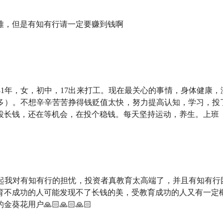
严谨答主，到抖音知名短视频博主，有一项能力贯穿始终
：
「理
难，但是有知有行请一定要赚到钱啊
有护照的人有多少吗？有多少人没坐过飞机？缴纳个人所得税
：为什么短视频能赚钱？为什么优质内容往往是反商业化的？
81年，女，初中，17出来打工。现在最关心的事情，身体健康
多）。不想辛辛苦苦挣得钱贬值太快，努力提高认知，学习，投了
高端的影响力是负资产
投长钱，还在等机会，在投个稳钱。每天坚持运动，养生。上班
乏想象力了，有人在「朋友圈」卖垃圾袋之类的日用品，一年赚
往很难做，但有一个例外：招商银行的金葵花以上的用户数占比约 
起我对有知有行的担忧，投资者真教育太高端了，并且有知有行
轻人爱乱花钱了！跟 1970 到 1985 年出生的人比，年轻人
育不成功的人可能发现不了长钱的美，受教育成功的人又有一定概
葵花用户🙏🏻🙏🏻🙏🏻