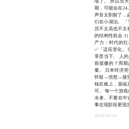
缩了。 所以当
听完这期节目，相信
期，可能会在2
当你摸清标准中国人
声音太割裂了，
们在小湖泊。 
需求是什么，或许，
历不太高也不太有
的结构性机会 
🍻 本期嘉宾
产力：时代的红
✅「适应变化」
温义飞
：财经作家、
享受当下。 人
前挺傻的？周期
杨天楠
：楼市专家、
量。 日本经济
怀疑→愤怒→接
钱在账上，面临
🔦 时间轴
可。 每一个游
水者。不要在中
引子
事在现阶段更现
00:18
这期的内容可
2024年5月11日
第一部分 谁是「
标