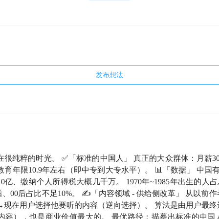
发布想法
很纯粹的时光。 ✅「标准的中国人」 真正的大众群体：月薪3000
育年限10.9年左右（即中专到大专水平）。 📊「数据」 中国
0亿、缴纳个人所得税大概几千万。 1970年~1985年出生的人
0后、00后占比不足10%。 ✍️「内容领域 - 供给侧改革」 从以
→现在用户选择他要听的内容（逆向选择）。 算法是由用户最终
内容），也是商业价值最大的。 最优路径：描摹出标准的中国