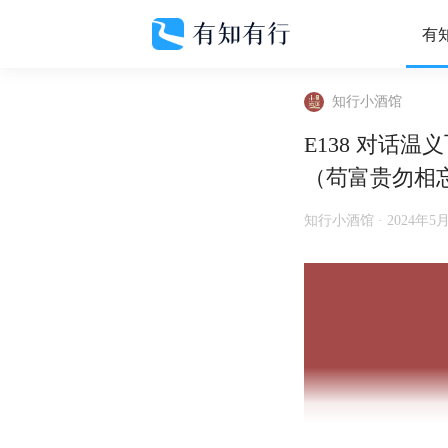
有
知行小酒馆
E138 对话
（苟富贵勿相
知行小酒馆 ·
2024年5