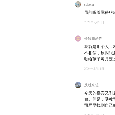
sukerrr
02:23
从知乎时期的
虽然听着觉得很
样」的能力
2024年5月10日
05:40
你知道：
中国
长钱我爱你
08:47
你有没有想过
我就是那个人，
不相信，原因很
第二部分 在中国，
独给孩子每月定
11:55
啊？是我太缺
2024年5月11日
12:41
高端的生意往
反过来想
的财富
今天的嘉宾又引
12:59
不要再「骂」年
做。但是，受教
提
司尽早找到自己的金