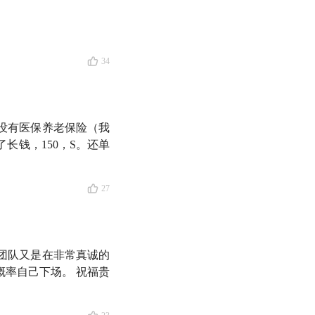
解中国人到底是什么
34
的人又有多少？
，没有医保养老保险（我
长钱，150，S。还单
四五十亿
27
2%，却拥有 80%
团队又是在非常真诚的
的赚钱力和消费力不值一
率自己下场。 祝福贵