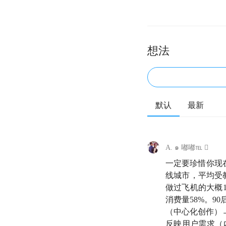
想法
默认
最新
A. ๑ 嘟嘟℡ 
一定要珍惜你现在
线城市，平均受教
做过飞机的大概1
消费量58%。9
（中心化创作）
反映用户需求（