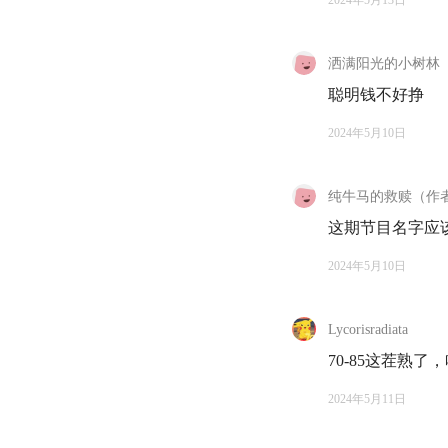
2024年5月13日
50:18
强烈建议：
访
洒满阳光的小树林
53:13
义飞现在依然
聪明钱不好挣
点以下结构性的机会
2024年5月10日
第四部分 你不可能
纯牛马的救赎（作
60:57
「我唯一能够
这期节目名字应
65:46
你，并不孤单
2024年5月10日
71:26
在赚钱的路上
最优解
Lycorisradiata
70-85这茬熟了
尾声
2024年5月11日
73:40
祝你听完这期