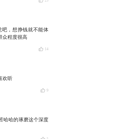
23
一直是被精英忽略的
觉吧，想挣钱就不能体
吗？
群众程度很高
14
可能繁花似锦
一个让人高兴一些的
喜欢听
9
人更能挣钱！
苦哈哈的琢磨这个深度
？能做些什么准备去应对