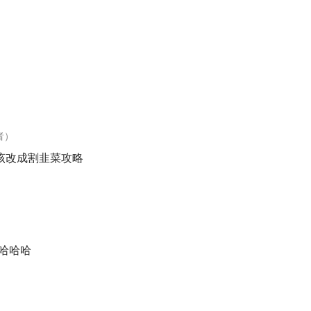
谈亲戚！
义飞说，弄明白他们的喜好，你就穷不了
坚信，去年在「一财论坛」上给年轻人的
三个建议（去性价比高
、生孩子）
吗？
又深刻又开心，但你可以搞清楚自己在玩什么游戏
者）
预测的一点就是，
你不要指望你一辈子干一件事
」
该改成割韭菜攻略
！当普通家庭手上有一笔钱、做了一个重大的投资决策，都会面
，
你是冲浪者、驾驶帆船的人，还是潜水者？如果你总是在切换
，哈哈哈
节目的你，变得比收听之前更高兴了一点！