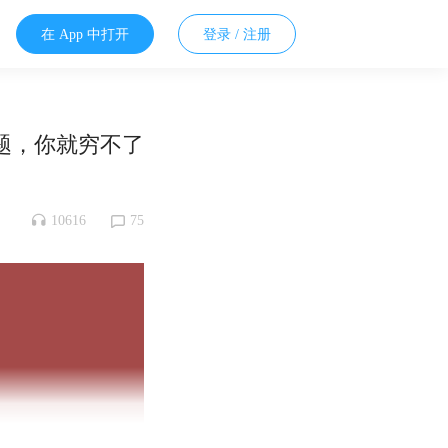
在 App 中打开
登录 / 注册
问题，你就穷不了
10616
75