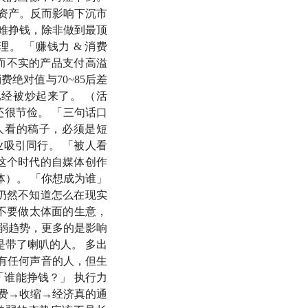
负资产。反而影响下沉市
难挣钱，除非做到最顶
。 「赚钱力 & 消费
对华而不实的产品支付高溢
绝对值与70~85后差
经被炒起来了。 （活
更关注怎样更好地生
还很节俭。 「三句话口
人看的稿子，必须是短
吸引同行。 「被人看
一起请来了财经作家
这个时代的自媒体创作
有超过千万的粉丝。
体）。 「你想成为谁」
仍然不知道怎么在现实
，投资理财的基础，
在不要做太体面的生意，
底什么群体的消费力
弱趋势，更多的是影响
带了喇叭的人。 多出
有任何声音的人，但生
老师和天楠老师的加
「谁能挣钱？」 执行力
是什么样的？
费→收缩→经济真的通