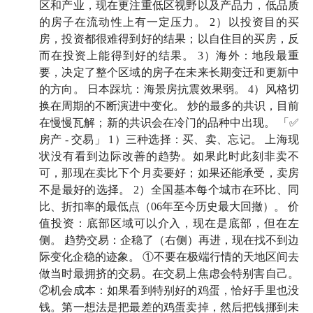
区和产业，现在更注重低区视野以及产品力，低品质
即刻：
大卫翁
的房子在流动性上有一定压力。 2）以投资目的买
房，投资都很难得到好的结果；以自住目的买房，反
杨天楠
：楼市专家、生活黑客，播客「
听懂涨声
」主理
而在投资上能得到好的结果。 3）海外：地段最重
人。即刻：
杨天楠
要，决定了整个区域的房子在未来长期变迁和更新中
的方向。 日本踩坑：海景房抗震效果弱。 4）风格切
换在周期的不断演进中变化。 炒的最多的共识，目前
🪂 时间戳
在慢慢瓦解；新的共识会在冷门的品种中出现。 「✅
房产 - 交易」 1）三种选择：买、卖、忘记。 上海现
01:30
新出生人口减少，年轻人购房意愿降低，购房还
状没有看到边际改善的趋势。如果此时此刻非卖不
有必要吗？我们可以考虑长期租房吗？
可，那现在卖比下个月卖要好；如果还能承受，卖房
不是最好的选择。 2）全国基本每个城市在环比、同
03:02
很多时候我们会焦虑，源于把宏观世界的问题和
比、折扣率的最低点（06年至今历史最大回撤）。 价
我们个人的微观选择混为一谈
值投资：底部区域可以介入，现在是底部，但在左
侧。 趋势交易：企稳了（右侧）再进，现在找不到边
04:02
他山之石：为什么日本人能够把长期租房作为一
际变化企稳的迹象。 ①不要在极端行情的天地区间去
种人生可选项？
做当时最拥挤的交易。在交易上焦虑会特别害自己。
②机会成本：如果看到特别好的鸡蛋，恰好手里也没
07:14
问一个政策出来我们该怎么看，等同于天边飘来
钱。第一想法是把最差的鸡蛋卖掉，然后把钱挪到未