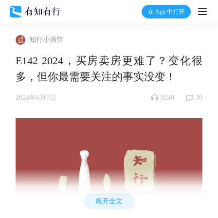
在 App 中打开
打开
知行小酒馆
首页
E142 2024，买房卖房更难了？变化很
多，但你最需要关注的事实没变！
有知
9240
30
2024年6月7日
有行
温度计
加入我们
展开全文