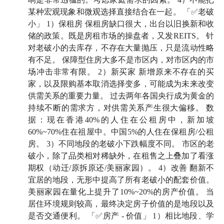
某种宏观现象和微观选择直接结合在一起。 「✅老破
今年以来，房产配置的难度明显升级。所以，我们房产
小」 1）保租房 保租房缺口很大，出台以旧换新和收
万事屋的嘉宾阵容也加码了。这次做客万事屋的三位嘉
储的政策。既是房租市场的操盘者，又发REITS。 针
宾，不仅有我们的老朋友大卫翁和杨天楠，还有一位新
对老破小的去库存，不存在大量抛压，只是流动性略
朋友 Nick，他是公众号「趋势动物」的主理人，擅长
有不足。 保障型住房大多不是市区内，对市区内的市
场冲击非常有限。 2）新买家 新增原来不存在的买
用量化思维来进行房产投资，和我们大部分人的思路很
家，以及限购基本取消选择变多，可能成为未来改变
不一样。
供需关系的重要力量。 过去两年各国央行成为黄金的
持续不断的需求方，对供需关系产生很大偏移。 数
在正式开始前，还是要强调一下，我非常希望这期对你
据：现在香港40%的人住在公租房中，新加坡
和家人的房产配置思路有所启发，但请谨慎判断，本期
60%~70%住在祖屋中。中国5%的人住在保租房/公租
的所有内容仅为嘉宾个人观点，不作为投资建议。
房。 3）不同地段的老破小下跌幅度不同。 市区的老
破小，除了品类相对稀缺外，在租售之上叠加了看涨
期权（动迁/原拆原还/美丽家园）。 4）改善 翻新不
🍶 本期嘉宾
宜居的地段，无形中提高了所有老破小的配套价值。
美丽家园在量化上提升了10%~20%的房产价值。 当
Nick
：技术派买房者，公众号「趋势动物」主理人
居住环境规则较高，最终决定房子价值的是地段以及
是否交通便利。 「✅房产 - 价值」 1）相比地段、学
大卫翁
：播客「
起朱楼宴宾客
」& 同名公众号主理人。