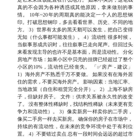
不太抗震，本地人不会去买
真的不会因为各种诱惑或其他原因，拿来做别的事
情。 10年~20年的周期真的能决定一个人的思想钢
29:43
听这期节目，有的人是想卖房，有的人是想买
印。打破思想钢印，多去看看世界、历史、不同的地
房，其实还有一种选择，就是你什么都不要做
方。 3）世界有太多的黑天鹅可以发生，把自己变得
无知（什么事都可能发生）。 4）流动性 很多时候，
31:24
如果此时此刻你非卖不可，现在卖比下个月卖要
当叙事形成共识时，往往叙事已走向尾声。但回过头
好；可如果没到这个地步，交易未必是一个好选择
来看发现主导的也许不是基本面，而是流动性。 分化
房地产市场：如果小区中贝壳的挂牌已经超过了整个
32:06
不要在极端行情的天地区间去做最拥挤的交易
小区的10%，流动性已经丧失。 「✅房产 - 建议」
1）海外房产不熟悉千万不要做。 如果没有在海外居
34:55
需求是什么？占比是多少？
现金流
压力如何？
住的需求，不要买海外房产。 影响因素：当地汇率、
不管你想买房还是卖房，把
这 3 个问题
想清楚再做决策
当地政策（自住和租赁完全分开）。 2）上海不缺房
准没错
子，但缺好房子。 文件：供求关系被永久性的改变
了。 没有整体性稀缺时，找结构性稀缺（未来更有竞
40:13
买房如相亲，房产中介的核心目标就是撮合场上
争力和流动性）。 3）像卖新房一样卖你的二手房，
像买二手房一样去买新房。 确保你的房子在市场中，
最焦虑的买家与卖家，赚取佣金
持续的有流动性，在未来的竞争环境中处于有利位
44:08
置。 4）不要错过卖点 总有一段时间会远远的超过市
如果我手头有一笔足够的资金，
我该从何判断买