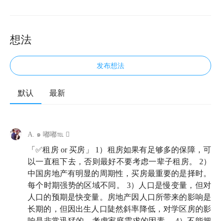
想法
发布想法
默认
最新
🛁 欢迎来到知行小酒馆，这是一档由有知有行出品的
播客节目。我们关注投资，更关注怎样更好地生活。我
A. ๑ 嘟嘟℡ 
是雨白。
「✅租房 or 买房」 1）租房如果有足够多的保障，可
今天，我们又迎来了大家喜闻乐见的房产万事屋系列！
以一直租下去，否则最好不要考虑一辈子租房。 2）
这期节目比较特殊，是我们上海线下活动的精华版。前
中国房地产有明显的周期性，买房最重要的是择时。
每个时期强势的区域不同。 3）人口是慢变量，但对
两周，我们和上百位听友坐下来，围绕最近频繁落地的
人口的预期是快变量。房地产因人口所带来的影响是
楼市新政聊了聊天，探讨和回应当下大家最关心也是最
长期的，但因出生人口陡然斜率降低，对学区房的影
有共性的问题。
响是非常迅猛的。考虑家庭需求的因素。 4）不能把