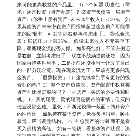
一朵乌云我们该怎么看
来可能更高收益的产品里。 3）3个问题 ①自住（需
求）还是投资（资产配置）？ ②资产负债表：房地产
10:02
2024 年，
老破小
还是一个好的投资选择吗？
资产/（你手上所有资产+未来20年收入）＜50%。 如
（嘉宾观点开始打架了！
果其他资产未来潜在资产回报率超过这套房产可能带
来的回报率，可以等到右侧再考虑出手。 ③现金流
11:27
房地产市场现在多了一种原来不存在的买家，那
表：房贷压力上限35%。 假设未来收入不变甚至下
就是政府
降，家庭现金流能否支撑。 如果亮红灯，不管左侧还
是右侧，立刻考虑出手。 现在不鼓励提前还贷，因为
17:36
为什么看好老破小？各地政府正在做的改造翻
国家再降各种利率，二是提前还贷相当于让渡了自己
的一部分现金流。现在现金流为王，应该有更多的现
新，给许多老破小的配套价值提升了一个档次
金资产。 「股票投资」 1）这笔钱拿到手有更好的投
21:35
资标的吗？ 2）整个资产负债表，资产配置中权益类
当地段不再是房价的唯一决定因素，我们该如何
资产占比是舒服的吗？ 「✅房产 - 买房的必要性和时
判断一套房子的价值？
机」 1）买的聪明、卖的聪明是很难的事情，但买的
便宜没那么难。 量化：不断比较同一截面下两种资产
24:29
以投资目的买房，投资都很难得到好的结果；以
的性价比。 如果持有某个资产，觉得负担很重、睡不
自住目的买房，反而在投资上能得到好的结果
着觉，应当调整结构。 2）占总资产的比例 而不是看
买入价格的高低。 如有一笔钱，看整体资产状况，决
27:17
日本房产投资容易踩的坑：海景房看起来漂亮但
定它未来应该配置在什么地方。 如果不买房，这笔钱