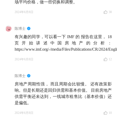
场平均价格，做一些切换和调整。
房的必要性与时机？
2024年6月8日
38
54:55
在这个分化的时代，如果有听众想要置换 / 购买
新房产，三位嘉宾的建议是？
陈博士
56:52
海外房产租售比好美丽，要不要买来投资呢？打
有兴趣的同学，可以看一下 IMF 的 报告在这里， 18
住！你真的足够了解当地房地产业态与政策吗？
页开始讲述中国房地产的分析：
https://www.imf.org/-/media/Files/Publications/CR/2024/E
62:44
楠师智慧绕口令：「像卖新房一样卖你的二手
2024年6月8日
12
房，像买二手房一样去买新房」
陈博士
🔦 猜你想看
房地产周期性强， 而且周期会比较慢。 还有政策影
响。但是长期还是回归供需和基本价值。 目前房地产
🏠 房产万事屋系列——
供需平衡还未达到，一线城市租售比（基本价值）还
是偏低。
E53 对话起朱楼宴宾客:提前还贷是最好的理财方式?这
不仅是经济账，更是情绪账
2024年6月8日
10