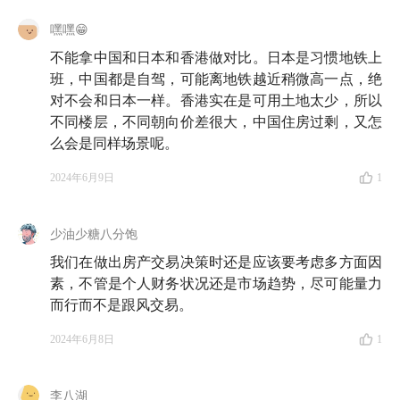
部等部委联合召开发布会，宣布了包括降低首付、取消
嘿嘿😁
房贷利率下限、下调公积金利率、收储存量房和存量土
不能拿中国和日本和香港做对比。日本是习惯地铁上
地、住房以旧换新在内的一系列楼市新政。
班，中国都是自驾，可能离地铁越近稍微高一点，绝
对不会和日本一样。香港实在是可用土地太少，所以
截至 5 月 30 日，包括上海、深圳、广州在内的多数城
不同楼层，不同朝向价差很大，中国住房过剩，又怎
市均出台相关实施细则；除北京、上海、深圳、广州、
么会是同样场景呢。
天津及海南仍有部分限购措施外，大多数城市的房地产
2024年6月9日
1
市场已经取消了限购。
📠 相关文章——
少油少糖八分饱
我们在做出房产交易决策时还是应该要考虑多方面因
素，不管是个人财务状况还是市场趋势，尽可能量力
而行而不是跟风交易。
2024年6月8日
1
李八湖