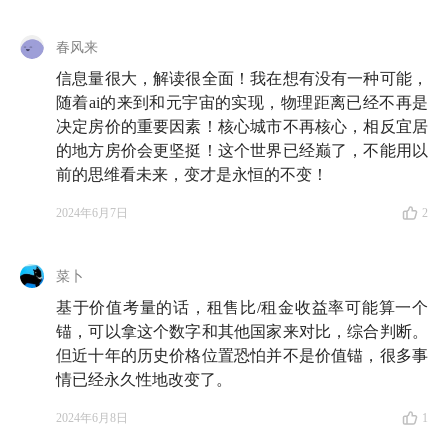
E76 对话杨天楠：我真希望！我在买房前知道这些房地
春风来
产常识
信息量很大，解读很全面！我在想有没有一种可能，
E91 对话羊迪：知无不言！那个从一线到二线的房产
随着ai的来到和元宇宙的实现，物理距离已经不再是
人，想告诉你的一切
决定房价的重要因素！核心城市不再核心，相反宜居
的地方房价会更坚挺！这个世界已经巅了，不能用以
E106 房子，买还是不买，卖还是不卖，这都是问题
｜
前的思维看未来，变才是永恒的不变！
认房不认贷 01
2024年6月7日
2
E107 超一线楼市不在乎任何人，但你得超在乎自己能
承担多少代价
｜认房不认贷 02
菜卜
基于价值考量的话，租售比/租金收益率可能算一个
E113 买完房秒进维权群，今年的上海楼市有多魔幻？
锚，可以拿这个数字和其他国家来对比，综合判断。
（附 2023 科学买房指南）
但近十年的历史价格位置恐怕并不是价值锚，很多事
情已经永久性地改变了。
📰 楼市政策概况——
2024年6月8日
1
5 月 17 日，央行、住建部、金融监管总局、自然资源